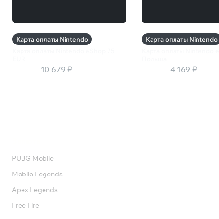
Карта оплаты Nintendo
Карта оплаты Nintendo
Карта оплаты Nintendo eShop 75
Карта оплаты Nintendo e
EUR
Польша
8 543 ₽
10 679 ₽
3 335 ₽
4 169 ₽
Валюта
PUBG Mobile
Mobile Legends
Apex Legends
Free Fire