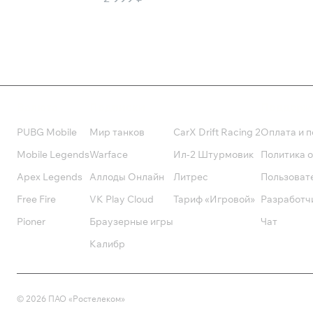
Валюта
Подписки
Поддерж
PUBG Mobile
Мир танков
CarX Drift Racing 2
Оплата и п
Mobile Legends
Warface
Ил-2 Штурмовик
Политика 
Apex Legends
Аллоды Онлайн
Литрес
Пользоват
Free Fire
VK Play Cloud
Тариф «Игровой»
Разработч
Pioner
Браузерные игры
Чат
Калибр
©
2026
ПАО «Ростелеком»