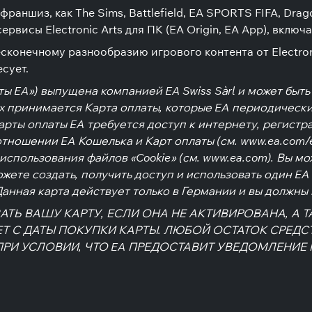
аншиз, как The Sims, Battlefield, EA SPORTS FIFA, Drag
ервисы Electronic Arts для ПК (EA Origin, EA App), включ
сконечному разнообразию игрового контента от Electron
сует.
ы EA») выпущена компанией EA Swiss Sàrl и может быть
ых принимается Карта оплаты, которые EA периодически
арты оплаты EA требуется доступ к интернету, регистра
ношении EA Кошелька и Карт оплаты (см. www.ea.com/ea
спользования файлов «Cookie» (см. www.ea.com). Вы м
ожете создать, получить доступ и использовать один EA
Данная карта действует только в Германии и вы должны
ТЬ ВАШУ КАРТУ, ЕСЛИ ОНА НЕ АКТИВИРОВАНА, А Т
ЕТ С ДАТЫ ПОКУПКИ КАРТЫ. ЛЮБОЙ ОСТАТОК СРЕД
ПРИ УСЛОВИИ, ЧТО EA ПРЕДОСТАВИТ УВЕДОМЛЕНИЕ 