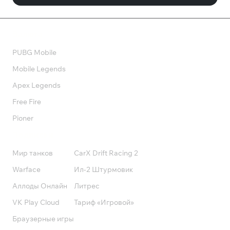
Валюта
PUBG Mobile
Mobile Legends
Apex Legends
Free Fire
Pioner
Подписки
Мир танков
CarX Drift Racing 2
Warface
Ил-2 Штурмовик
Аллоды Онлайн
Литрес
VK Play Cloud
Тариф «Игровой»
Браузерные игры