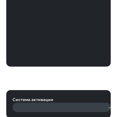
Карта оплаты Xbox Game Pass
Essentials на 12 месяцев (EU)
(Xbox)
Система активации