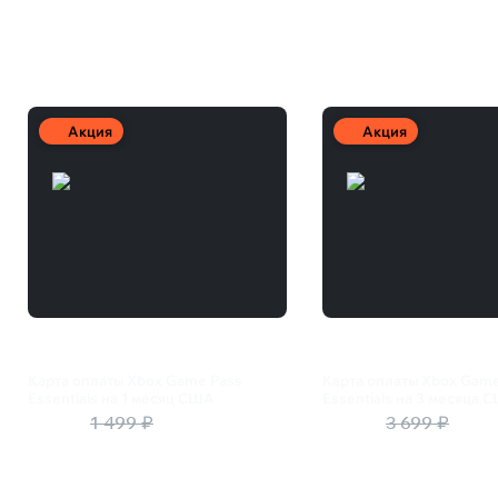
Другие товары
Акция
Акция
Карта оплаты Xbox Game Pass
Карта оплаты Xbox Game
Essentials на 1 месяц США
Essentials на 3 месяца 
1 350 ₽
1 499 ₽
3 256 ₽
3 699 ₽