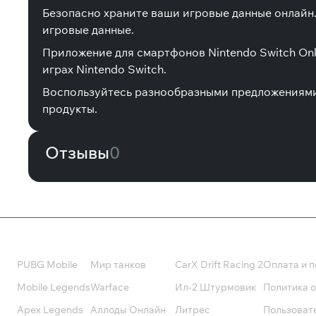
Безопасно храните ваши игровые данные онлайн.
игровые данные.
Приложение для смартфонов Nintendo Switch On
играх Nintendo Switch.
Воспользуйтесь разнообразными предложениями.
продукты.
Отзывы
0
Валюта
Подписки
Поддерж
PUBG Mobile
Мир танков
CarX Drift Racing 2
Оплата и п
Mobile Legends
Warface
Ил-2 Штурмовик
Политика 
Apex Legends
Аллоды Онлайн
Литрес
Пользоват