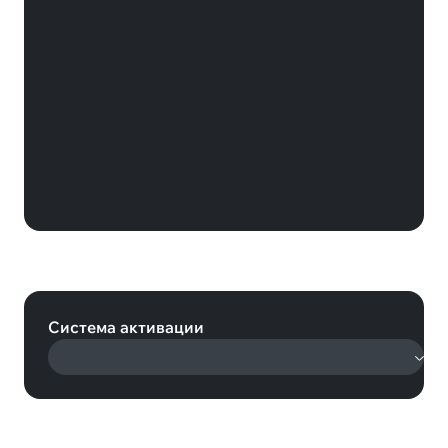
Карта оплаты Playstation Store
360 BRL Бразилия (Playstation)
Система активации