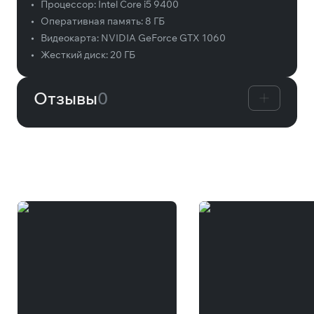
•
Процессор:
Intel Core i5 9400
•
Оперативная память:
8 ГБ
•
Видеокарта:
NVIDIA GeForce GTX 1060
•
Жесткий диск:
20 ГБ
Отзывы
0
Вам может понравиться