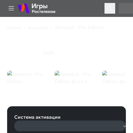
Rematch - Pro Edition
Главная
Игры на ПК
Rematch - Pro Edition
2025
Инди
Спорт
Экшен
Rematch - Pro Edition (Steam)
Система активации