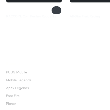
RACCOIN: Coin Pusher Roguelike
All-Star Fruit Racing
550 ₽
1 199 ₽
Валюта
PUBG Mobile
Mobile Legends
Apex Legends
Free Fire
Pioner