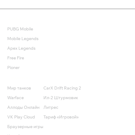
Валюта
PUBG Mobile
Mobile Legends
Apex Legends
Free Fire
Pioner
Подписки
Мир танков
CarX Drift Racing 2
Warface
Ил-2 Штурмовик
Аллоды Онлайн
Литрес
VK Play Cloud
Тариф «Игровой»
Браузерные игры