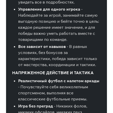
увидеть все в подробностях.
Управление для одного игрока
-
Наблюдайте за игрой, занимайте самую
выгодную позицию и бейте точно в цель:
каждое решение имеет значение, и для
победы важно уметь работать вместе с
товарищами по команде.
Все зависит от навыков
- В равных
условиях, без бонусов за
характеристики, победа зависит только
от мастерства, координации и тактики.
НАПРЯЖЕННОЕ ДЕЙСТВИЕ И ТАКТИКА
Реалистичный футбол с налетом аркады
- Почувствуйте себя великолепным
спортсменом, выполняя все
классические футбольные приемы.
Игра без преград
- Никаких фолов,
никаких офсайдов, никаких пауз...