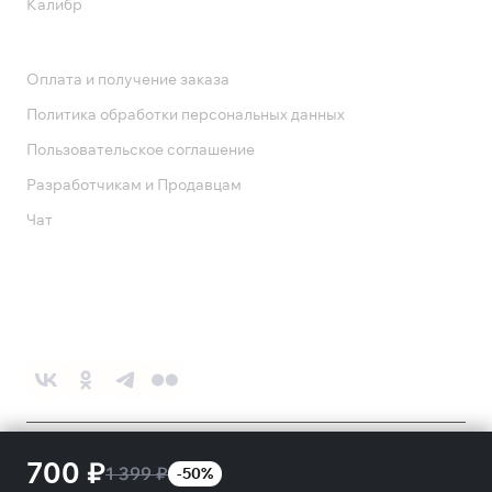
Калибр
Поддержка
Оплата и получение заказа
Политика обработки персональных данных
Пользовательское соглашение
Разработчикам и Продавцам
Чат
Служба поддержки
8 800 1000 800
Социальные сети
©
2026
ПАО «Ростелеком»
700 ₽
18+
1 399 ₽
-50%