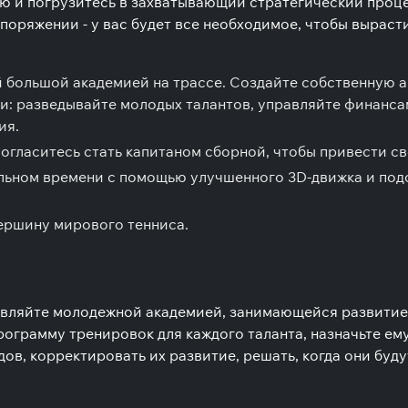
ю и погрузитесь в захватывающий стратегический процес
поряжении - у вас будет все необходимое, чтобы выраст
 большой академией на трассе. Создайте собственную 
и: разведывайте молодых талантов, управляйте финанс
ия.
согласитесь стать капитаном сборной, чтобы привести св
альном времени с помощью улучшенного 3D-движка и подс
вершину мирового тенниса.
равляйте молодежной академией, занимающейся развити
грамму тренировок для каждого таланта, назначьте ему 
ов, корректировать их развитие, решать, когда они буд