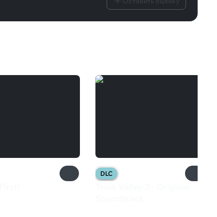
Оставить оценку
DLC
First!
Train Valley 2 - Original
₽
Soundtrack
82 ₽