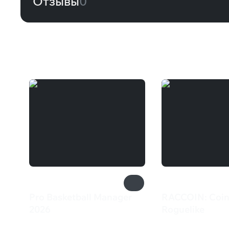
Отзывы
0
Вам может понравиться
Pro Basketball Manager
RACCOIN: Coin
2026
Roguelike
1 399 ₽
550 ₽