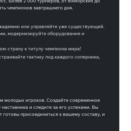
с. Более 2 000 турниров, от юниорских до
ить чемпионов завтрашнего дня.
академию или управляйте уже существующей.
ами, модернизируйте оборудование и
ою страну к титулу чемпиона мира!
траивайте тактику под каждого соперника,
ем молодых игроков. Создайте современное
наставника и следите за его успехами. Вы
ут готовы присоединиться к вашему составу, и