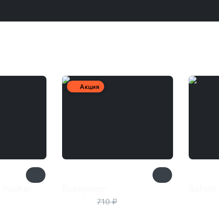
Акция
 Pusher
Ecosystem
Safety 
284 ₽
125 
710 ₽