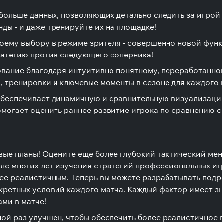
больше данных, позволяющих детально следить за игрой
ды - и даже тренируйте их на площадке!
воему выбору в режиме зрителя - совершенно новой фу
тратегию против следующего соперника!
вание благодаря интуитивно понятному, переработанно
 тренировки и ключевые моменты в сезоне для каждого 
обеспечивает динамичную и сравнительную визуализаци
омогает оценить раннее развитие игрока по сравнению с
ые планы! Оцените еще более глубокий тактический мен
сле многих лет изучения стратегий профессиональных 
лее реалистичным. Теперь вы можете разрабатывать подр
кретных условий каждого матча. Каждый фактор имеет з
ми в матче!
ной раз улучшен, чтобы обеспечить более реалистичное