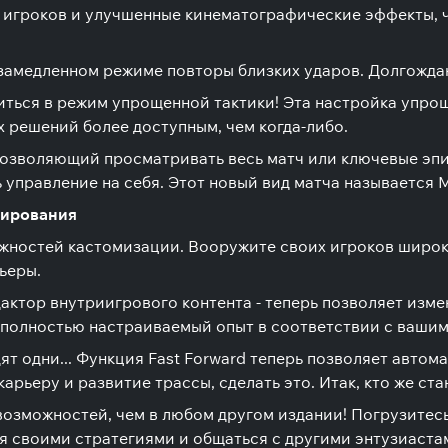
 игроков и улучшенные кинематографические эффекты, 
 замедленном режиме повторы близких ударов. Долгожда
иться в режим упрощенной тактики! Эта настройка упр
х решений более доступным, чем когда-либо.
позволяющий просматривать весь матч или ключевые эпи
 управление на себя. Этот новый вид матча называется M
тирования
жностей кастомизации. Вооружите своих игроков широк
ьеры.
ктор внутриигрового контента - теперь позволяет изме
я полностью настраиваемый опыт в соответствии с ваши
т одни... Функция Fast Forward теперь позволяет автом
арьеру и развитие трассы, сделать это. Итак, кто же ста
 возможностей, чем в любом другом издании! Погрузитес
я своими стратегиями и общаться с другими энтузиаста