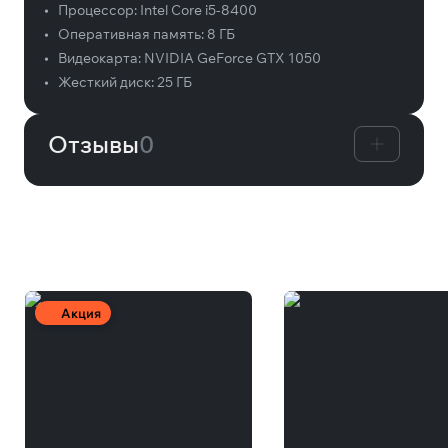
•
Процессор:
Intel Core i5-8400
•
Оперативная память:
8 ГБ
•
Видеокарта:
NVIDIA GeForce GTX 1050
•
Жесткий диск:
25 ГБ
Отзывы
0
Вам может понравиться
Акция