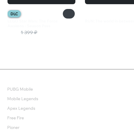
DLC
LEGO Star Wars: The Force
RUN: The world in-betwee
Awakens - Season Pass
299 ₽
280 ₽
1 399 ₽
Валюта
PUBG Mobile
Mobile Legends
Apex Legends
Free Fire
Pioner