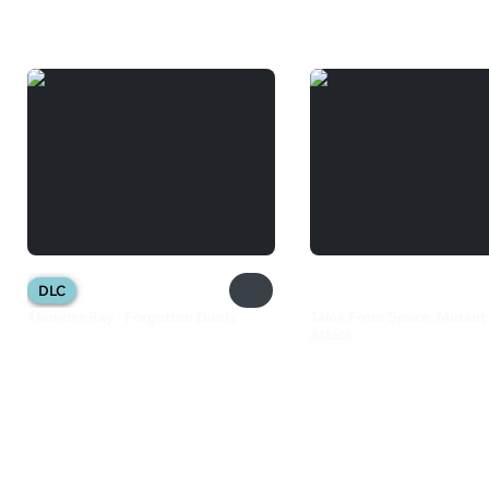
DLC
Thunder Ray - Forgotten Duels
Tales From Space: Mutant
Attack
200 ₽
385 ₽