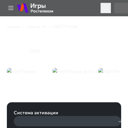
Hell Throne
Главная
Игры на ПК
Hell Throne
2023
Инди
Экшен
Hell Throne (Steam)
Система активации