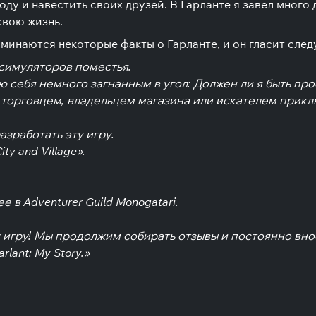
ду и навестить своих друзей. В Гарланте я завел много д
свою жизнь.
оминаются некоторые факты о Гарланте, и он гласит сле
-симуляторов поместья.
вую себя немного загнанным в угол: Должен ли я быть 
и торговцем, владельцем магазина или искателем прикл
зработать эту игру.
y and Village».
в Adventurer Guild Monogatari.
шу игру! Мы продолжим собирать отзывы и постоянно вно
ant: My Story.»