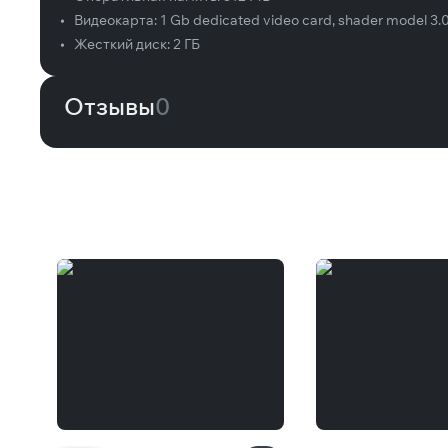
•
Видеокарта:
1 Gb dedicated video card, shader model 3.
•
Жесткий диск:
2 ГБ
Отзывы
0
Вам может понравиться