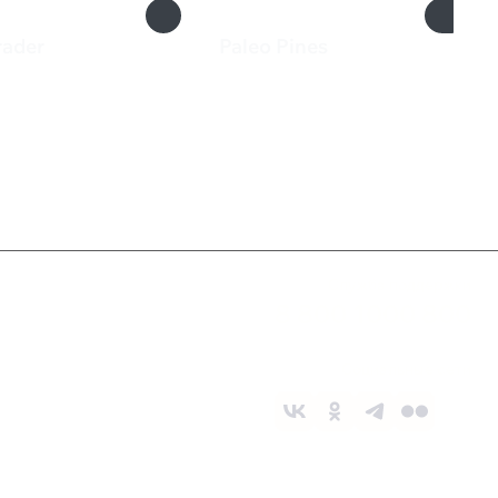
rader
Paleo Pines
2 000 ₽
Служба поддержки
8 800 1000 800
Социальные сети