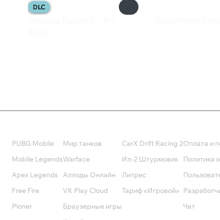
DLC
Arcadia Fallen II - Art
Superhero Simu
385 ₽
Book
320 ₽
Валюта
Подписки
Поддерж
PUBG Mobile
Мир танков
CarX Drift Racing 2
Оплата и п
Mobile Legends
Warface
Ил-2 Штурмовик
Политика 
Apex Legends
Аллоды Онлайн
Литрес
Пользоват
Free Fire
VK Play Cloud
Тариф «Игровой»
Разработч
Pioner
Браузерные игры
Чат