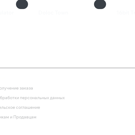
lator
Doloc Town
16bit T
855 ₽
79 ₽
ка
олучение заказа
обработки персональных данных
ельское соглашение
икам и Продавцам