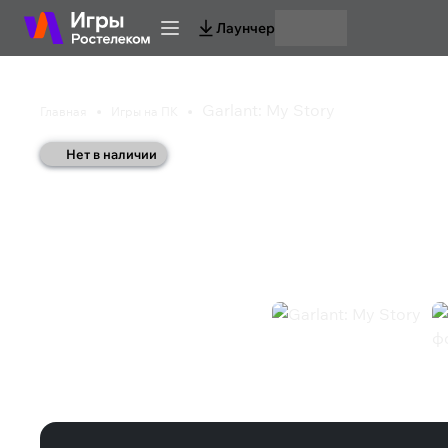
Лаунчер
Garlant: My Story
Главная
Игры на ПК
Нет в наличии
Garlant: My Story
Инди
Казуальная игра
Приключения
Симулятор
Ролевая игра
Garlant: My Story