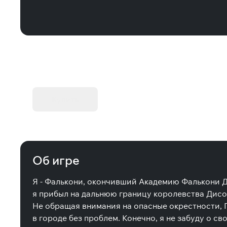
KIBORG - Делюкс Издание
Купить
Об игре
Я - Фалькони, окончивший Академию Фалькони Д
я прибыл на дальнюю границу королевства Дисол
Не обращая внимания на опасные окрестности, Г
в городе без проблем. Конечно, я не забуду о с