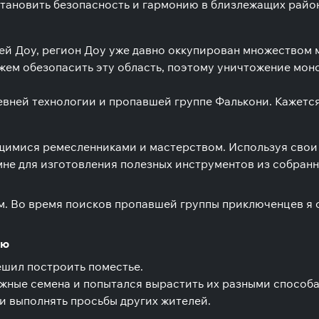
сстановить безопасность и гармонию в близлежащих райо
й Доу, регион Доу уже давно оккупирован множеством м
м обезопасить эту область, поэтому уничтожение монстр
ревней технологии и пропавшей группе Фалькони. Кажется
мися ремесленниками и мастерством. Используя свои з
е для изготовления полезных инструментов из собранны
м. Во время поисков пропавшей группы приключенцев я
ью
ешил построить поместье.
жные семена и попытался вырастить их разными способам
ли выполнять просьбы других жителей.