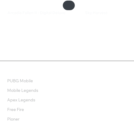
Arcadia Fallen II - Digital Deluxe
Sky Harvest
1 490 ₽
290 ₽
Валюта
PUBG Mobile
Mobile Legends
Apex Legends
Free Fire
Pioner
Подписки