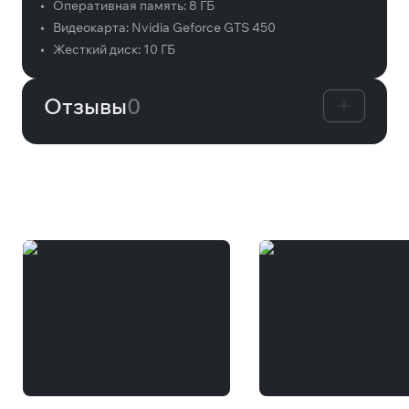
•
Оперативная память:
8 ГБ
•
Видеокарта:
Nvidia Geforce GTS 450
•
Жесткий диск:
10 ГБ
Отзывы
0
Вам может понравиться