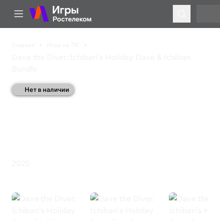
Главная
Игры на ПК
Dave the Diver: Ichiban’s Holiday Dave & Ichiban
Bundle
Нет в наличии
Dave the Diver: Ichiban’s
Holiday Dave & Ichiban
Bundle
Казуальная игра
Приключения
Симулятор
Ролевая игра
2025