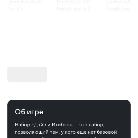
Dave the Diver: Ichiban’s Holiday
Dave & Ichiban Bundle
KIBORG - Делюкс Издание
Купить
Об игре
Набор «Дэйв и Итибан» — это набор,
позволяющий тем, у кого еще нет базовой