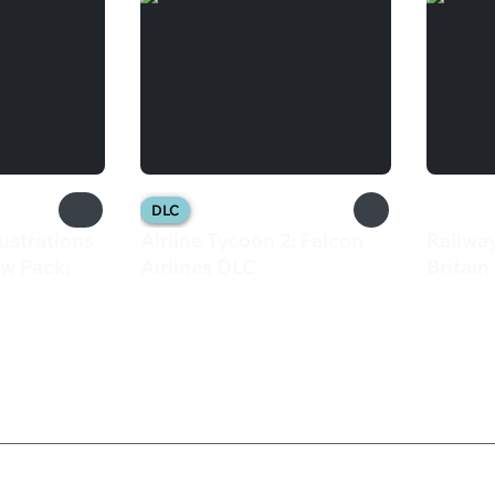
DLC
lustrations
Airline Tycoon 2: Falcon
Railwa
aw Pack:
Airlines DLC
Britain
149 ₽
449 
ка