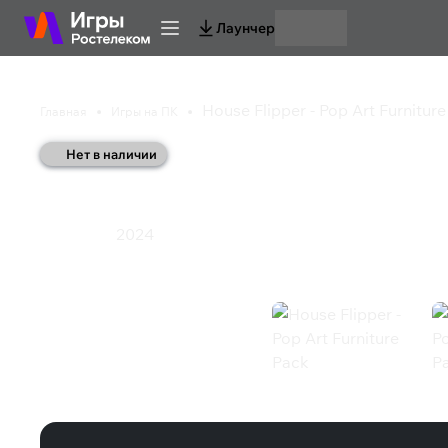
Лаунчер
House Flipper - Pop Art Furnitur
Главная
Игры на ПК
Нет в наличии
House Flipper - Pop A
2024
Симулятор
House Flipper - Pop Art Furniture Pa