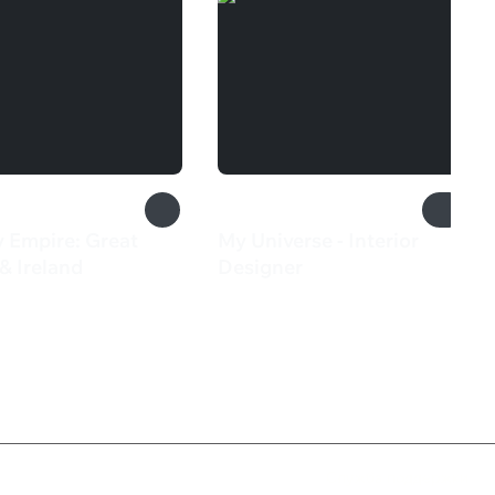
y Empire: Great
My Universe - Interior
 & Ireland
Designer
₽
899 ₽
Служба поддержки