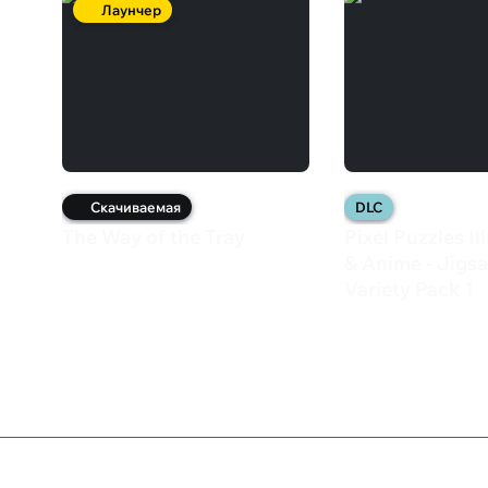
Лаунчер
Скачиваемая
DLC
The Way of the Tray
Pixel Puzzles Il
350 ₽
& Anime - Jigs
Variety Pack 1
289 ₽
Валюта
Подписки
Поддерж