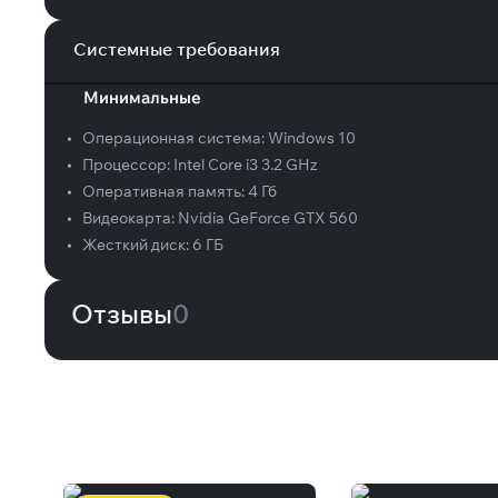
Системные требования
Минимальные
•
Операционная система:
Windows 10
•
Процессор:
Intel Core i3 3.2 GHz
•
Оперативная память:
4 Гб
•
Видеокарта:
Nvidia GeForce GTX 560
•
Жесткий диск:
6 ГБ
Отзывы
0
Вам может понравиться