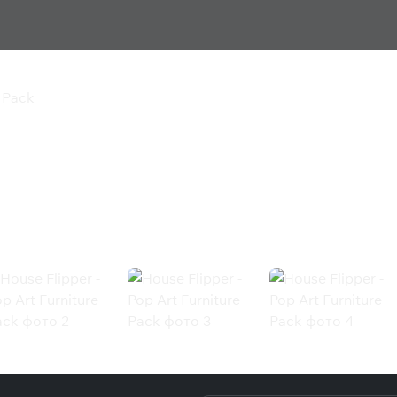
e Pack
rt Furniture Pack
ck