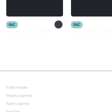
DLC
DLC
Super Smash Bros. Ultimate -
Super Smash Bros. Ultimat
Набор бойца 8: Сефирота
Набор бойца 6: Минь Ми
699 ₽
699 ₽
Валюта
PUBG Mobile
Mobile Legends
Apex Legends
Free Fire