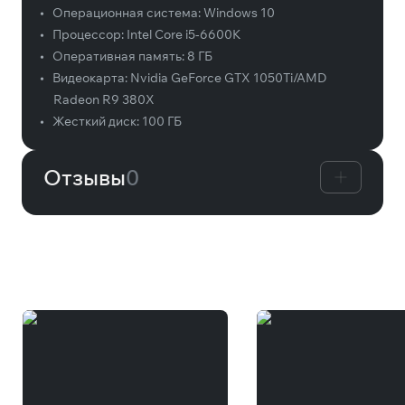
•
Операционная система:
Windows 10
•
Процессор:
Intel Core i5-6600K
•
Оперативная память:
8 ГБ
•
Видеокарта:
Nvidia GeForce GTX 1050Ti/AMD
Radeon R9 380X
•
Жесткий диск:
100 ГБ
Отзывы
0
Вам может понравиться