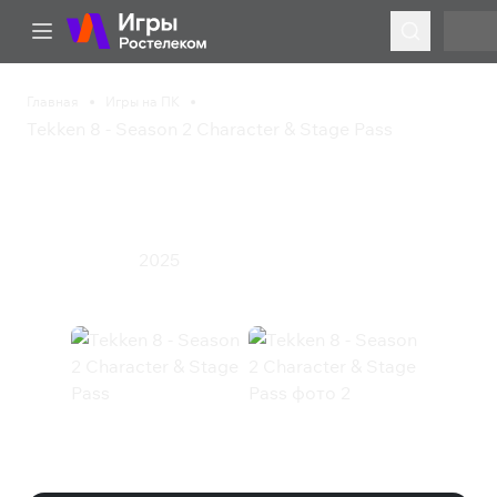
Главная
Игры на ПК
Tekken 8 - Season 2 Character & Stage Pass
Tekken 8 - Season 2
Character & Stage Pass
2025
Экшен
Файтинг
Tekken 8 - Season 2 Character &
Stage Pass (Steam)