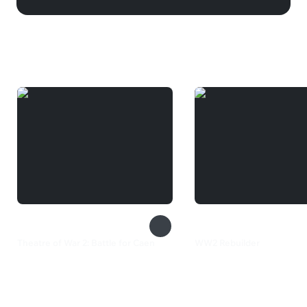
Вам может понравиться
Theatre of War 2: Battle for Caen
WW2 Rebuilder
99 ₽
800 ₽