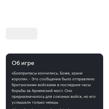
KIBORG - Делюкс Издание
Купить
Об игре
«Боеприпасы кончились. Боже, храни
короля». - Это сообщение было отправлено
британскими войсками в последние часы
борьбы за Арнемский мост. Оно
предназначалось для союзных войск, но его
услышали только немцы.