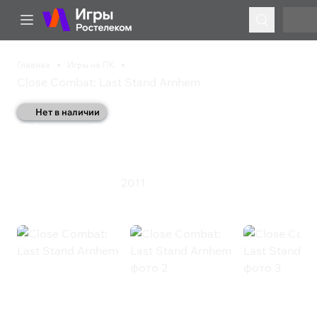
Главная
Игры на ПК
Close Combat: Last Stand Arnhem
Нет в наличии
Close Combat: Last
Stand Arnhem
2011
Симулятор
Стратегия
Close Combat: Last Stand Arnhem