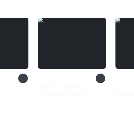
r
Deep Sky Derelicts -
Comma
Definitive Edition
Remast
1 113 ₽
1 99