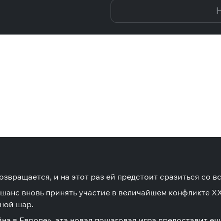
Н
озвращается, и на этот раз ей предстоит сразиться со в
ш шанс вновь принять участие в величайшем конфликте XX
мной шар.
йна в Европе», эта новая пошаговая игра предоставит 