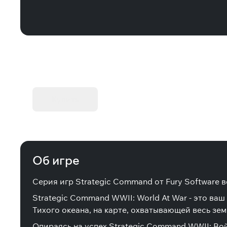
KIBORG - Делюкс Издание
Купить
Об игре
Серия игр Strategic Command от Fury Software в
Strategic Command WWII: World At War - это ва
Тихого океана, на карте, охватывающей весь зе
Опираясь на успех Strategic Command WWII: Во