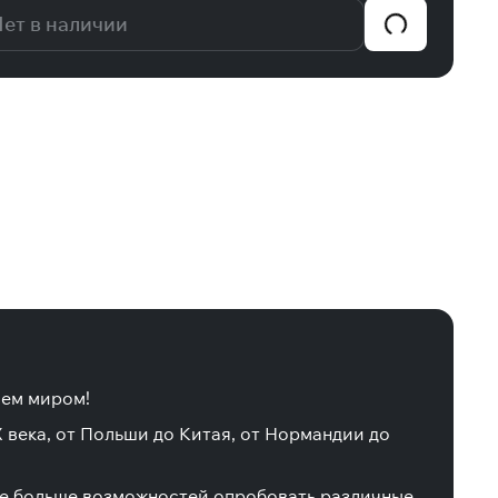
ет в наличии
сем миром!
 века, от Польши до Китая, от Нормандии до
еще больше возможностей опробовать различные