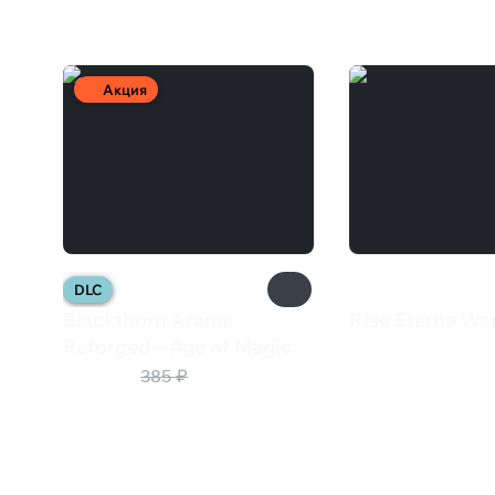
Вам может понравиться
Акция
DLC
Blackthorn Arena:
Rise Eterna Wa
385 ₽
Reforged – Age of Magic
270 ₽
385 ₽