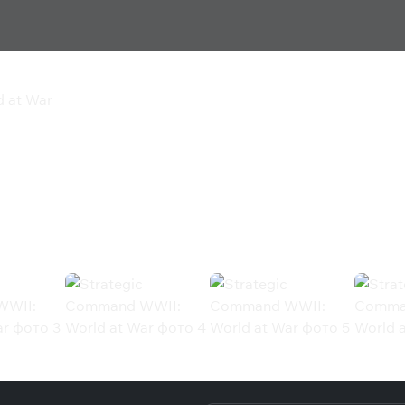
 at War
WII: World at War
 War