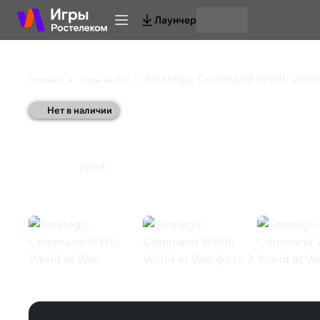
Лаунчер
Strategic Command WWII: World
Главная
Игры на ПК
Нет в наличии
Strategic Command W
2018
Стратегия
Strategic Command WWII: World at