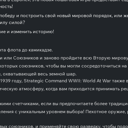
ность!
победу и построить свой новый мировой порядок, или ж
силу силой?
ние и изменить историю!
та флота до камикадзе.
и или Союзников и заново пройдите всю Вторую мирову
которых союзников, чтобы вы могли сосредоточиться на
е, охватывающей весь земной шар.
39 году, Strategic Command WWII: World At War также в
ческую атмосферу, когда вам приходится принимать ре
скими счетчиками, если вы предпочитаете более традиц
ления с уникальным уровнем выбора! Пехотное оружие,
ых союзников, и применяйте свою разведку, чтобы подо