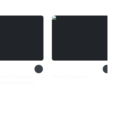
nd & Conquer
Prodigy Tactics
435 ₽
ered Collection
9 ₽