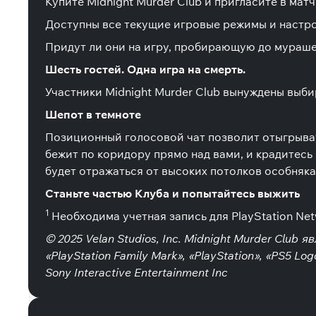
Купите Midnight Murder Club и пригласите в мат
Доступны все текущие игровые режимы и настр
Придут ли они на игру, пробирающую до мураш
Шесть гостей. Одна игра на смерть.
Участники Midnight Murder Club вынуждены выб
Шепот в темноте
Позиционный голосовой чат позволит отыгрыват
бежит по коридору прямо над вами, и крадитесь
будет отражаться от высоких потолков особняка
Станьте частью Клуба и попытайтесь выжить
1
Необходима учетная запись для PlayStation Ne
© 2025 Velan Studios, Inc. Midnight Murder Club я
«PlayStation Family Mark», «PlayStation», «PS5
Sony Interactive Entertainment Inc