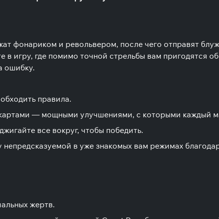
ужат фонариком и револьвером, после чего отправят блу
те в игру, где помимо точной стрельбы вам пригодятся о
а ошибку.
 обходить правила.
 картами — мощными улучшениями, с которыми каждый м
джигайте все вокруг, чтобы победить.
у непредсказуемой в уже знакомых вам режимах благод
иальных жертв.