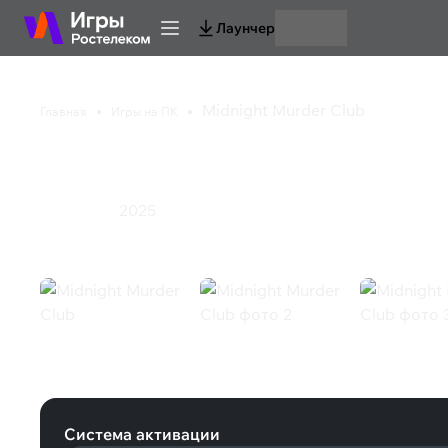
Лаунчер
Midnight Murder Club
Главная
Игры на ПК
Midnight Murder Clu
2025
Инди
Экшен
Midnight Murder Club (Steam)
Система активации