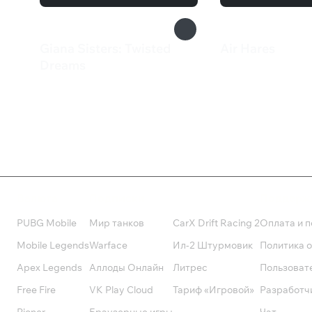
Giana Sisters: Twisted
Air Hares
549 ₽
Dreams
815 ₽
Валюта
Подписки
Поддерж
PUBG Mobile
Мир танков
CarX Drift Racing 2
Оплата и п
Mobile Legends
Warface
Ил-2 Штурмовик
Политика 
Apex Legends
Аллоды Онлайн
Литрес
Пользоват
Free Fire
VK Play Cloud
Тариф «Игровой»
Разработч