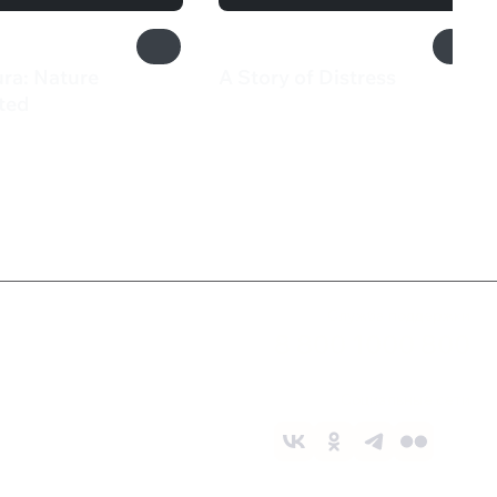
ura: Nature
A Story of Distress
259 ₽
ted
₽
Служба поддержки
8 800 1000 800
Социальные сети