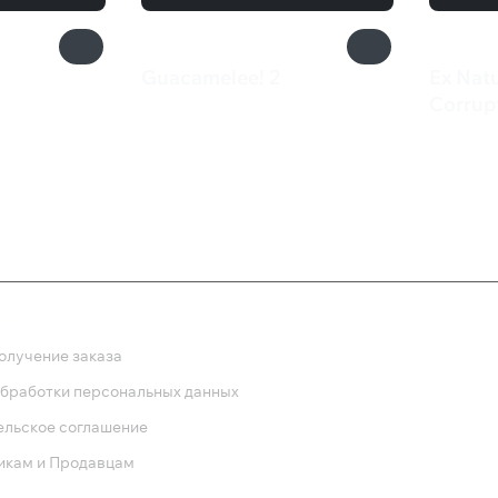
Guacamelee! 2
Ex Nat
710 ₽
Corrup
710 
ка
олучение заказа
обработки персональных данных
ельское соглашение
икам и Продавцам