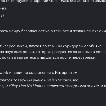
ч до пяти друзей с версией Guest Pass без дополнительно
ойки.
ек?
ирать между безопасностью в темноте и желанием включи
ь персонажей, плутая по темным коридорам особняка. 
 на звук выстрелов, которые раздаются за дверью в сос
, пока вы пытаетесь отдышаться после перестрелки.
twork и наличие соединения с Интернетом
вляется товарным знаком Velan Studios, Inc.
 Logo», и «Play Has No Limits» являются товарными знак