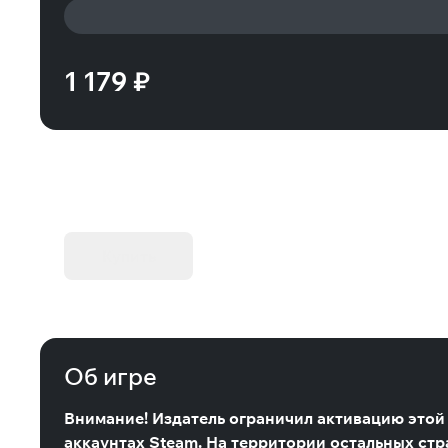
1 179 ₽
KIBORG - Делюкс Издание
Купить
Об игре
Внимание! Издатель ограничил активацию этой 
аккаунтах Steam. На территории остальных стр