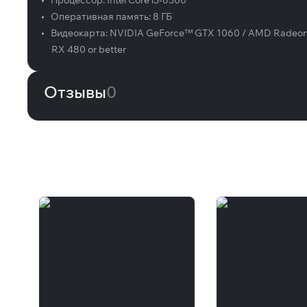
•
Процессор:
Intel Core i3-6300
•
Оперативная память:
8 ГБ
•
Видеокарта:
NVIDIA GeForce™ GTX 1060 / AMD Radeo
RX 480 or better
Отзывы
0
Вам может понравиться