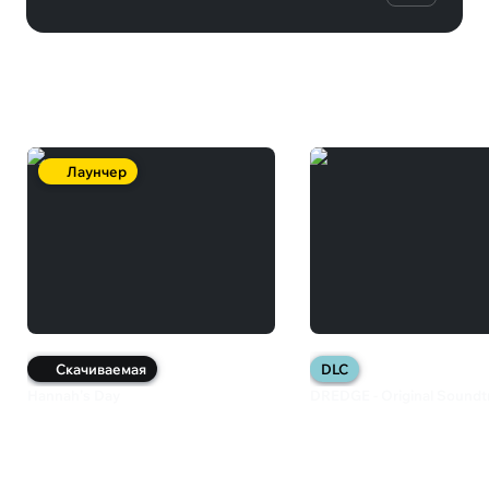
Вам может понравиться
Лаунчер
Скачиваемая
DLC
Hannah’s Day
DREDGE - Original Soundt
490 ₽
499 ₽