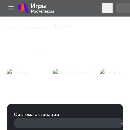
The Fan
Главная
Игры на ПК
The Fan
2017
Приключения
The Fan (Steam)
Система активации