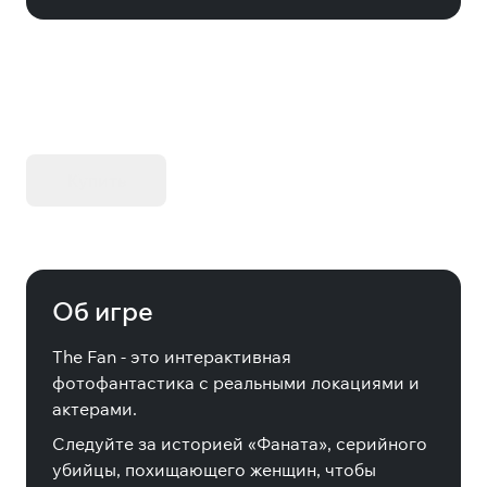
KIBORG - Делюкс Издание
Купить
Об игре
The Fan - это интерактивная
фотофантастика с реальными локациями и
актерами.
Следуйте за историей «Фаната», серийного
убийцы, похищающего женщин, чтобы