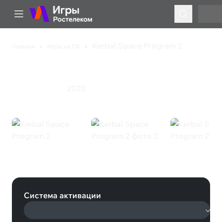
Kerbal Space Program 2
Главная
Игры на ПК
Kerbal Space Program 2
2023
Инди
Симулятор
Kerbal Space Program 2 (Steam)
Система активации