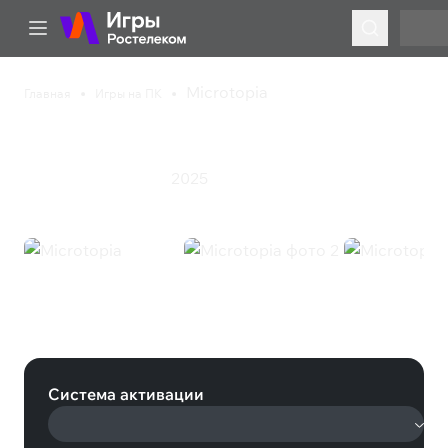
Microtopia
Главная
Игры на ПК
Microtopia
2025
Симулятор
Стратегия
Microtopia (Steam)
Система активации