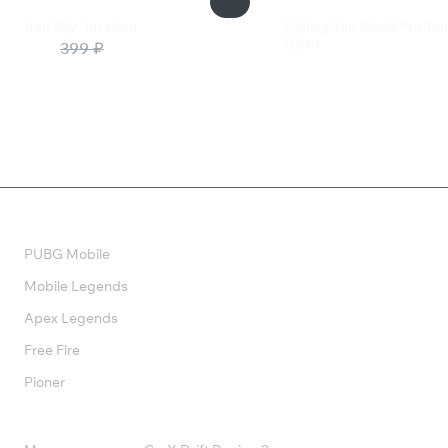
Iron Sky : Invasion
Fishing Sim World: Pro Tou
Dylan
80 ₽
399 ₽
269 ₽
Валюта
PUBG Mobile
Mobile Legends
Apex Legends
Free Fire
Pioner
Подписки