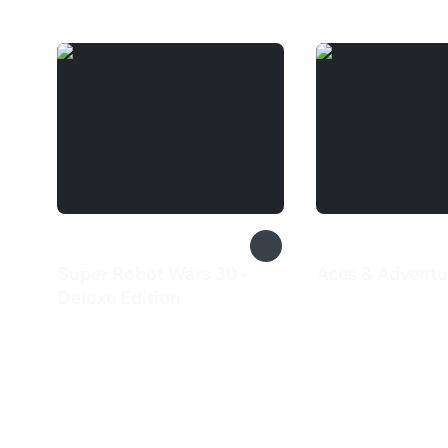
Super Robot Wars 30 -
Aces & Adventu
710 ₽
Deluxe Edition
3 099 ₽