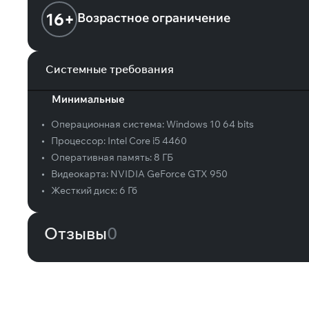
16+
Возрастное ограничение
Системные требования
Минимальные
•
Операционная система:
Windows 10 64 bits
•
Процессор:
Intel Core i5 4460
•
Оперативная память:
8 ГБ
•
Видеокарта:
NVIDIA GeForce GTX 950
•
Жесткий диск:
6 Гб
Отзывы
0
Вам может понравиться