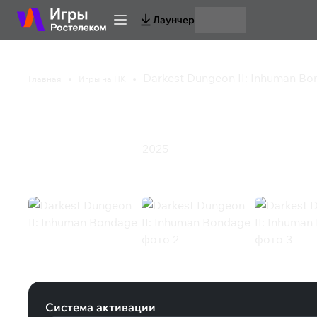
Лаунчер
Darkest Dungeon II: Inhuman B
Главная
Игры на ПК
Darkest Dungeon II:
2025
Стратегия
Ролевая игра
Darkest Dungeon II: Inhuman Bonda
Система активации