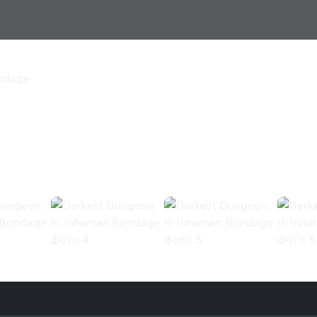
ondage
 Inhuman Bondage
ge (Steam)