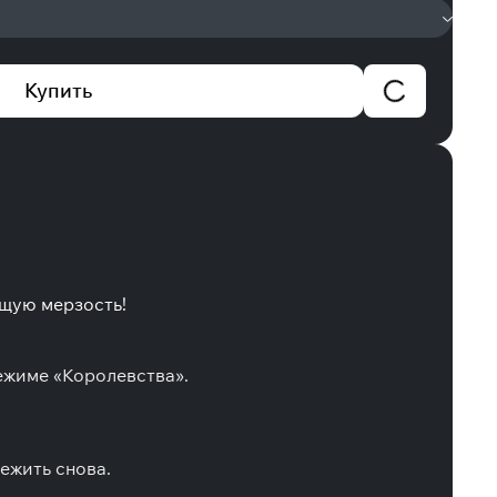
Купить
ющую мерзость!
ежиме «Королевства».
ежить снова.