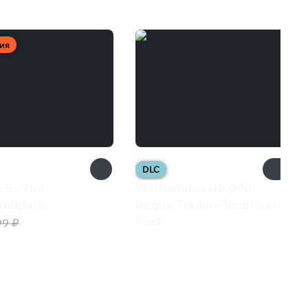
ия
DLC
 5 - The
Warhammer 40,000:
omputer
Rogue Trader - Voidfarer
Pack
99 ₽
150 ₽