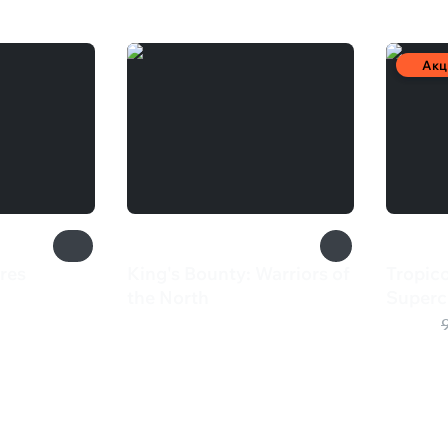
Акц
res
King's Bounty: Warriors of
Tropico
the North
Superc
385 ₽
50 ₽