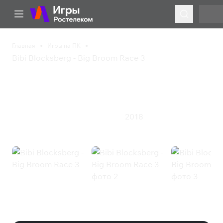
Главная
Игры на ПК
Bibi Blocksberg - Big Broom Race 3
Bibi Blocksberg - Big
Broom Race 3
2018
Гонки
Казуальная игра
Симулятор
Bibi Blocksberg - Big Broom Race 3
(Steam)