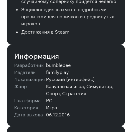
случайному сопернику придется нелегко
Энциклопедия шахмат с подробными
правилами для новичков и продвинутых
игроков
Достижения в Steam
Информация
Разработчик
bumblebee
Издатель
familyplay
Локализация
Русский (интерфейс)
Жанр
Казуальная игра, Симулятор,
Спорт, Стратегия
Платформа
PC
Категория
Игра
Дата выхода
06.12.2016