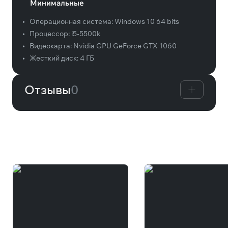
Минимальные
•
Операционная система:
Windows 10 64 bits
•
Процессор:
i5-5500k
•
Видеокарта:
Nvidia GPU GeForce GTX 1060
•
Жесткий диск:
4 ГБ
Отзывы
0
Вам может понравиться