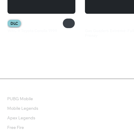
DLC
WRC 9 Toyota Corolla 1999
Gas Guzzlers Extreme: Ful
Frenzy
102 ₽
200 ₽
Валюта
PUBG Mobile
Mobile Legends
Apex Legends
Free Fire