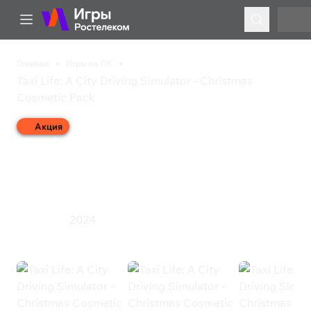
Главная
Игры на ПК
Taxi Life: A City Driving Simulator - Christmas
Cosmetic Pack
Акция
Taxi Life: A City Driving
Simulator - Christmas
Cosmetic Pack
2024
Симулятор