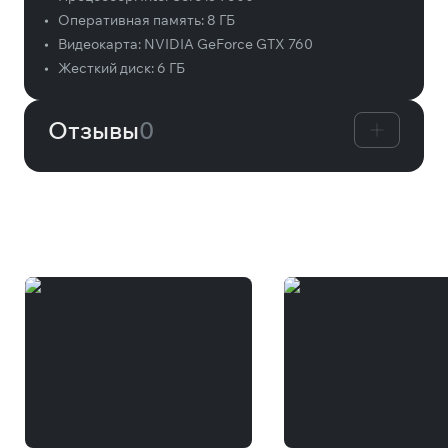
•
Оперативная память:
8 ГБ
•
Видеокарта:
NVIDIA GeForce GTX 760
•
Жесткий диск:
6 ГБ
Отзывы
0
Вам может понравиться