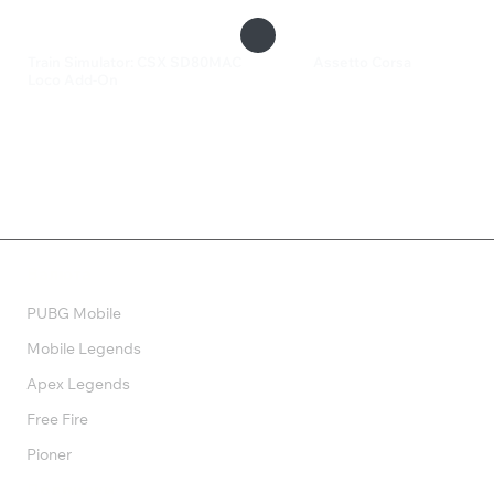
Train Simulator: CSX SD80MAC
Assetto Corsa
Loco Add-On
1 099 ₽
299 ₽
Валюта
PUBG Mobile
Mobile Legends
Apex Legends
Free Fire
Pioner
Подписки