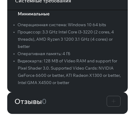
Системные требования
Минимальные
•
Операционная система:
Windows 10 64 bits
•
Процессор:
3.3 GHz Intel Core i3-3220 (2 cores, 4
threads), AMD Ryzen 3 1200 3.1 GHz (4 cores) or
better
•
Оперативная память:
4 Гб
•
Видеокарта:
128 MB of Video RAM and support for
Pixel Shader 3.0. Supported Video Cards: NVIDIA
GeForce 6600 or better, ATI Radeon X1300 or better,
Intel GMA X4500 or better
Отзывы
0
Вам может понравиться