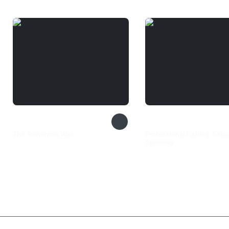
The Tomorrow War
Professional Fishing: Sak
Spinning
150 ₽
435 ₽