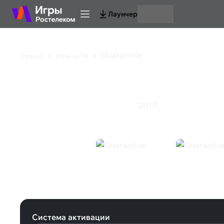
Лаунчер
Quarantine
Главная
Игры на ПК
Quarantine
2017
Симулятор
Стратегия
Ролевая игра
Quarantine (Steam)
Система активации