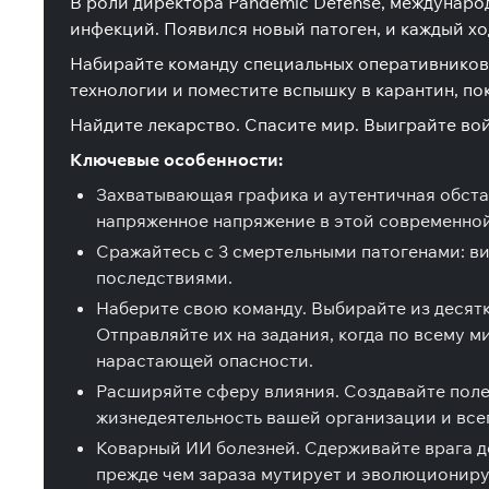
В роли директора Pandemic Defense, междунаро
инфекций. Появился новый патоген, и каждый ход
Набирайте команду специальных оперативников 
технологии и поместите вспышку в карантин, пока
Найдите лекарство. Спасите мир. Выиграйте вой
Ключевые особенности:
Захватывающая графика и аутентичная обста
напряженное напряжение в этой современной
Сражайтесь с 3 смертельными патогенами: в
последствиями.
Наберите свою команду. Выбирайте из десятк
Отправляйте их на задания, когда по всему 
нарастающей опасности.
Расширяйте сферу влияния. Создавайте полев
жизнедеятельность вашей организации и все
Коварный ИИ болезней. Сдерживайте врага до
прежде чем зараза мутирует и эволюционируе