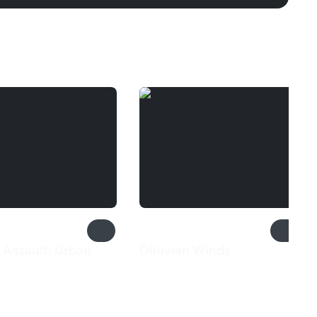
 Assault: Urban
Diluvian Winds
550 ₽
₽