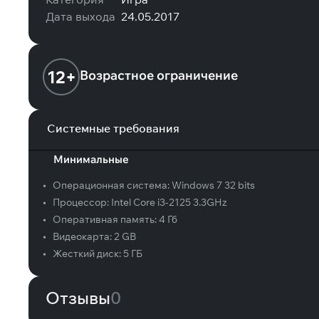
Дата выхода
24.05.2017
12+
Возрастное ограничение
Системные требования
Минимальные
•
Операционная система:
Windows 7 32 bits
•
Процессор:
Intel Core i3-2125 3.3GHz
•
Оперативная память:
4 Гб
•
Видеокарта:
2 GB
•
Жесткий диск:
5 ГБ
Отзывы
0