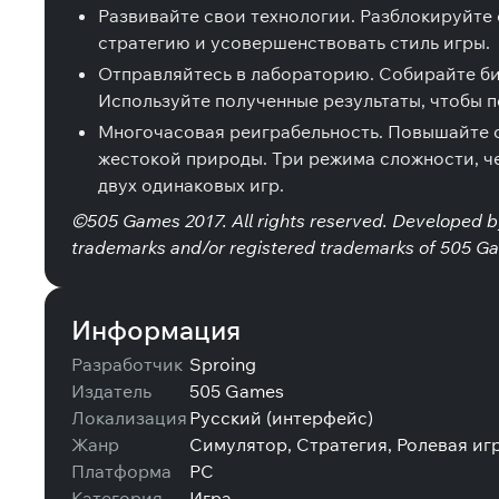
Развивайте свои технологии. Разблокируйте
стратегию и усовершенствовать стиль игры.
Отправляйтесь в лабораторию. Собирайте би
Используйте полученные результаты, чтобы п
Многочасовая реиграбельность. Повышайте с
жестокой природы. Три режима сложности, ч
двух одинаковых игр.
©505 Games 2017. All rights reserved. Developed 
trademarks and/or registered trademarks of 505 Ga
Информация
Разработчик
Sproing
Издатель
505 Games
Локализация
Русский (интерфейс)
Жанр
Симулятор, Стратегия, Ролевая иг
Платформа
PC
Категория
Игра