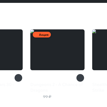
Акция
rs 30 -
Dungeons 2 - A Chance of
Stealth
Dragons
Strike
25 ₽
125 
99 ₽