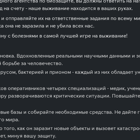
дного агентства по биозащите, вы должны ответить на 
 на счету - наше выживание находится в ваших руках.
и отправляйте их на ответственные задания по всему ми
 она не заразила и не убила всех нас.
ну с болезнями в самой лучшей игре на выживание!
новка. Вдохновленные реальными научными данными и э
 борьбе за человечество.
ирусом, бактерией и прионом - каждый из них обладает
ов оперативников четырех специализаций - медик, учен
миру разворачиваются критические ситуации. Повышайте
ые базы и собирайте необходимые средства. Не дайте го
го мира.
 того, как он заразит новые объекты и вызовет катастр
т, минуя вашу защиту.