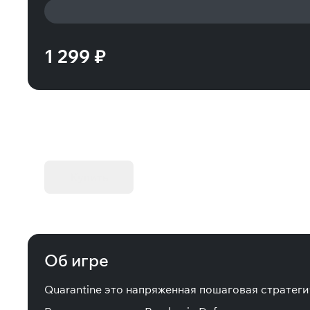
1 299 ₽
KIBORG - Делюкс Издание
Купить
Об игре
Quarantine это напряженная пошаговая стратеги