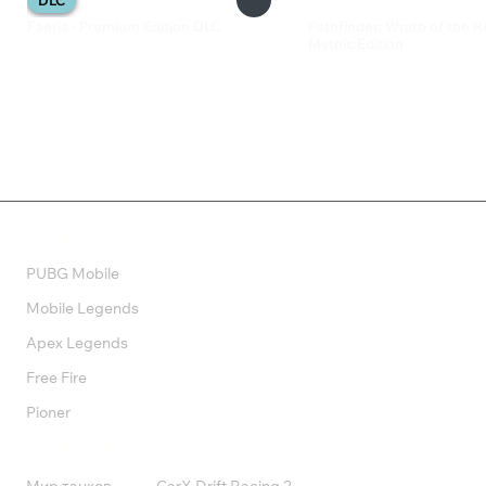
Faeria - Premium Edition DLC
Pathfinder: Wrath of the R
Mythic Edition
385 ₽
2 698 ₽
Валюта
PUBG Mobile
Mobile Legends
Apex Legends
Free Fire
Pioner
Подписки