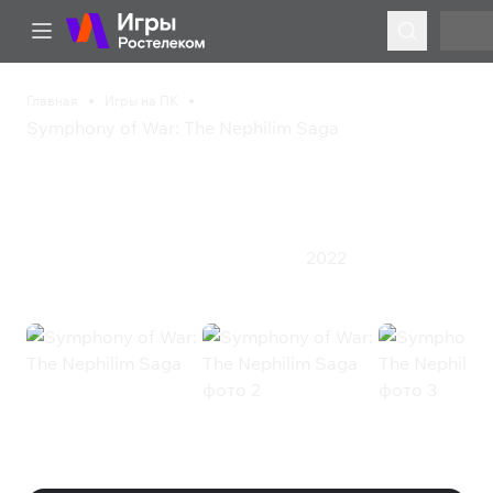
Главная
Игры на ПК
Symphony of War: The Nephilim Saga
Symphony of War: The
Nephilim Saga
2022
Приключения
Стратегия
Ролевая игра
Symphony of War: The Nephilim
Saga (Steam)