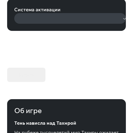
Система активации
KIBORG - Делюкс Издание
Купить
Об игре
Тень нависла над Тахнрой
На рубеже тысячелетий мир Тахнры ожидает