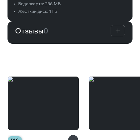
•
Видеокарта:
256 MB
•
Жесткий диск:
1 ГБ
Отзывы
0
Вам может понравиться
DLC