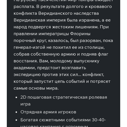
расплата. В результате долгого и кровавого
конфликта Веридианского наследства
Веридианская империя была изранена, а ее
народ подвергся жестоким лишениям. При
правлении императрицы Флорины
порочный круг, казалось, был разорван, пока
генерал-изгой не похитил ее из столицы,
собрав собственную армию и подняв флаг
восстания. Вам, молодому выпускнику
академии, предстоит возглавить
экспедицию против этих сил... конфликт,
который запустит цепь событий и потрясет
самые основы мира.
2D пошаговая стратегическая ролевая
игра
Отрядная армия игроков
Богатая сюжетными событиями 30-40-
часовая кампания с огромным