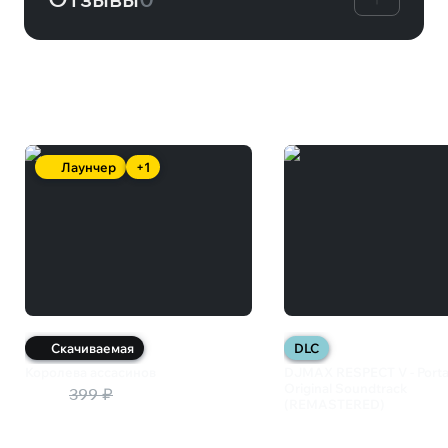
Вам может понравиться
Лаунчер
+1
Скачиваемая
DLC
Королева ассасинов
DJMAX RESPECT V - Porta
Original Soundtrack
299 ₽
399 ₽
(REMASTERED)
599 ₽