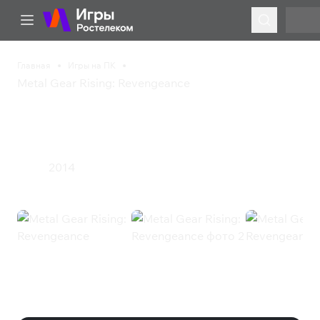
Главная
Игры на ПК
Metal Gear Rising: Revengeance
Metal Gear Rising:
Revengeance
2014
Экшен
Metal Gear Rising: Revengeance
(Steam)