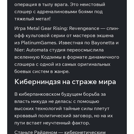
операция в тылу врага. Это неистовый
слэшер с адреналиновыми боями под
тяжелый метал!
Игра Metal Gear Rising: Revengeance — спин-
офф культовой серии от мастеров экшена
из PlatinumGames. Известная по Bayonetta и
Nier: Automata студия переосмыслила
вселенную Кодзимы в формате динамичного
слэшера с одной из самых оригинальных
боевых систем в жанре.
Киберниндзя на страже мира
В киберпанковском будущем борьба за
власть никуда не делась: с помощью
высоких технологий тайные силы плетут
кровавый политический заговор, но на их
пути встает неучтенный фактор.
Станьте Райденом — кибернетическим