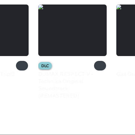
DLC
 Tripl3
DJMAX RESPECT V -
Gas Gu
599 
Technika Original
Soundtrack
(REMASTERED)
599 ₽