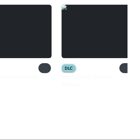
DLC
zzlers Extreme
Rennsport - Deluxe
₽
Edition
2 250 ₽