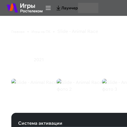
Лаунчер
Slide - Animal Race
Главная
Игры на ПК
Slide - Animal Race
2021
Гонки
Спорт
Slide - Animal Race (Steam)
Система активации