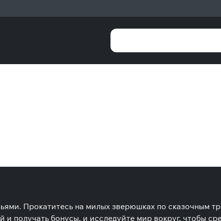
зьями. Прокатитесь на милых зверюшках по сказочным тр
й и получать бонусы, и исследуйте мир вокруг, чтобы с