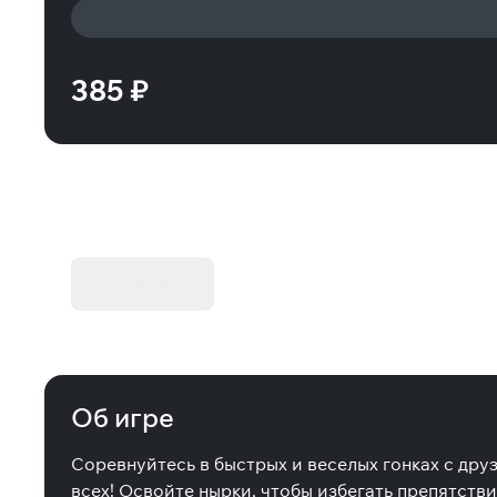
385 ₽
KIBORG - Делюкс Издание
Купить
Об игре
Соревнуйтесь в быстрых и веселых гонках с дру
всех! Освойте нырки, чтобы избегать препятстви