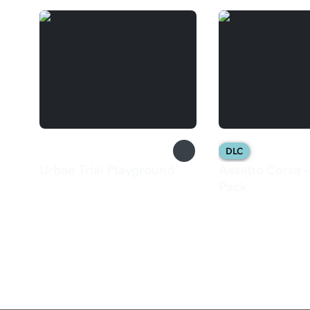
DLC
Urban Trial Playground
Assetto Corsa -
649 ₽
Pack
249 ₽