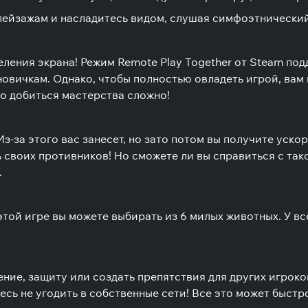
ейзажам и насладитесь видом, слушая симфоэтнический 
еления экрана! Режим Remote Play Together от Steam по
новичкам. Однако, чтобы полностью овладеть игрой, вам
 но добиться мастерства сложно!
з-за этого вас занесет, но зато потом вы получите ускор
ь своих противников! Но сможете ли вы справиться с та
.
 этой игре вы можете выбирать из 6 милых животных. У в
ние, защиту или создать препятствия для других игроко
тесь не угодить в собственные сети! Все это может быстр