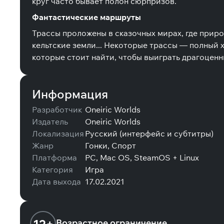
круг часто бывает полон сюрпризов.
Фантастические маршруты
Трассы проложены в сказочных мирах, где приро
кельтские земли... Некоторые трассы — полный х
которые стоит найти, чтобы выиграть драгоценн
Информация
Разработчик
Oneiric Worlds
Издатель
Oneiric Worlds
Локализация
Русский (интерфейс и субтитры)
Жанр
Гонки, Спорт
Платформа
PC, Mac OS, SteamOS + Linux
Категория
Игра
Дата выхода
17.02.2021
Возрастное ограничение