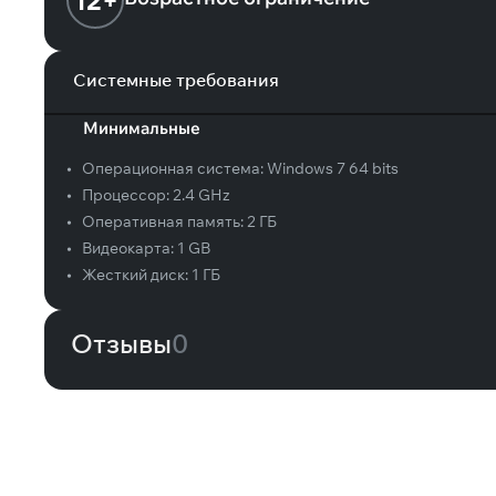
12+
Системные требования
Минимальные
•
Операционная система:
Windows 7 64 bits
•
Процессор:
2.4 GHz
•
Оперативная память:
2 ГБ
•
Видеокарта:
1 GB
•
Жесткий диск:
1 ГБ
Отзывы
0
Вам может понравиться