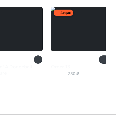
Акция
d! A Dodgeball
Order 13
175 ₽
ure
350 ₽
9 ₽