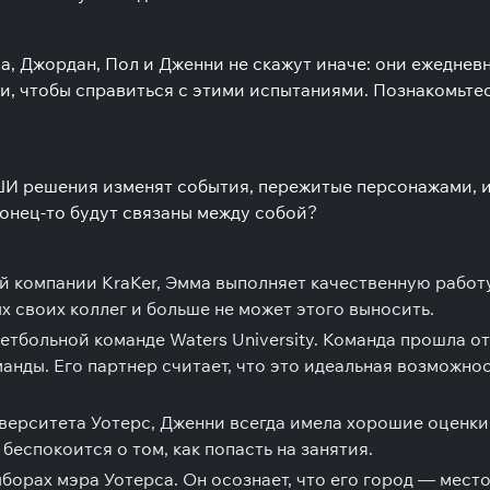
а, Джордан, Пол и Дженни не скажут иначе: они ежедне
, чтобы справиться с этими испытаниями. Познакомьтесь
И решения изменят события, пережитые персонажами, и п
конец-то будут связаны между собой?
й компании KraKer, Эмма выполняет качественную работу
х своих коллег и больше не может этого выносить.
кетбольной команде Waters University. Команда прошла о
анды. Его партнер считает, что это идеальная возможнос
верситета Уотерс, Дженни всегда имела хорошие оценки.
беспокоится о том, как попасть на занятия.
ыборах мэра Уотерса. Он осознает, что его город — мест