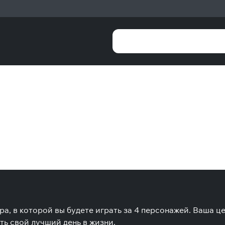
а, в которой вы будете играть за 4 персонажей. Ваша ц
ть свой лучший день в жизни.