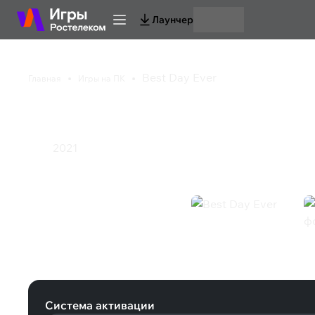
Лаунчер
Best Day Ever
Главная
Игры на ПК
Best Day Ever
2021
Инди
Best Day Ever (Steam)
Система активации