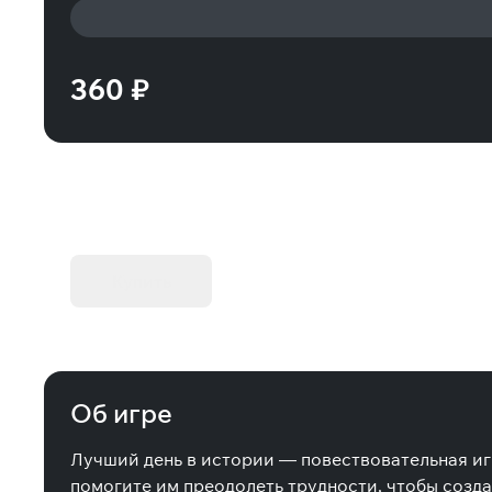
360 ₽
KIBORG - Делюкс Издание
Купить
Об игре
Лучший день в истории
— повествовательная игр
помогите им преодолеть трудности, чтобы созда