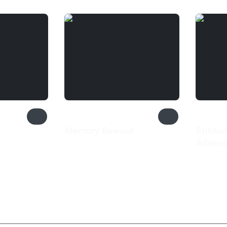
Memory Rewind
Stikbol
550 ₽
Advent
1 09