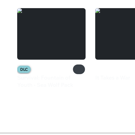
DLC
Survival: Fountain of
It Takes a War
240 ₽
Youth - Sea Wolf Pack
200 ₽