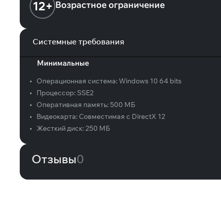
12+
Возрастное ограничение
Системные требования
Минимальные
•
Операционная система:
Windows 10 64 bits
•
Процессор:
SSE2
•
Оперативная память:
500 МБ
•
Видеокарта:
Совместимая с DirectX 12
•
Жесткий диск:
250 МБ
Отзывы
0
Вам может понравиться