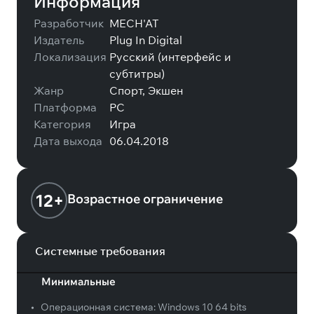
Информация
Разработчик
MECH'AT
Издатель
Plug In Digital
Локализация
Русский (интерфейс и
субтитры)
Жанр
Спорт, Экшен
Платформа
PC
Категория
Игра
Дата выхода
06.04.2018
12+
Возрастное ограничение
Системные требования
Минимальные
•
Операционная система:
Windows 10 64 bits