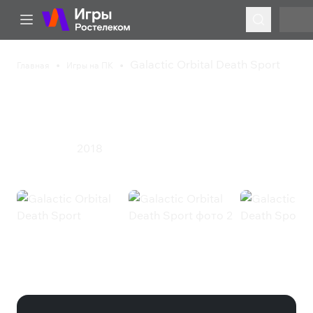
Galactic Orbital Death Sport
Главная
Игры на ПК
Galactic Orbital Death
Sport
2018
Спорт
Экшен
Galactic Orbital Death Sport
(Steam)