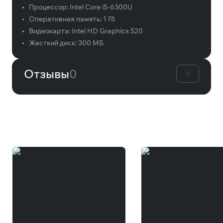
•
Процессор:
Intel Core i5-6300U
•
Оперативная память:
1 Гб
•
Видеокарта:
Intel HD Graphics 520
•
Жесткий диск:
300 МБ
Отзывы
0
Вам может понравиться