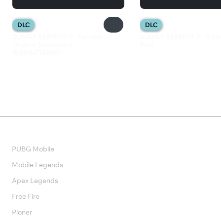
DLC
DLC
DJMAX RESPECT V - Portable
DJMAX RESPECT V - V Libe
Original Soundtrack
Pack
(REMASTERED)
1 799 ₽
599 ₽
Валюта
PUBG Mobile
Mobile Legends
Apex Legends
Free Fire
Pioner