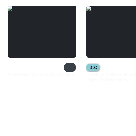
DLC
Scriptorium: Master of Manuscripts
Pixel Puzzles Illustrations
Jigsaw Pack: Dragons
660 ₽
102 ₽
Валюта