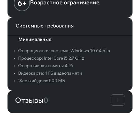
6+
Возрастное ограничение
Системные требования
Минимальные
•
Операционная система:
Windows 10 64 bits
•
Процессор:
Intel Core i5 2.7 GHz
•
Оперативная память:
4 Гб
•
Видеокарта:
1 ГБ видеопамяти
•
Жесткий диск:
500 МБ
Отзывы
0
Вам может понравиться