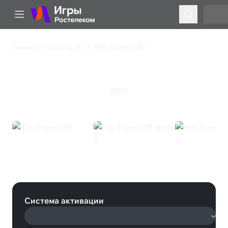
Rip Them Off
Главная
Игры на ПК
Rip Them Off
2020
Казуальная игра
Симулятор
Rip Them Off (Steam)
Система активации