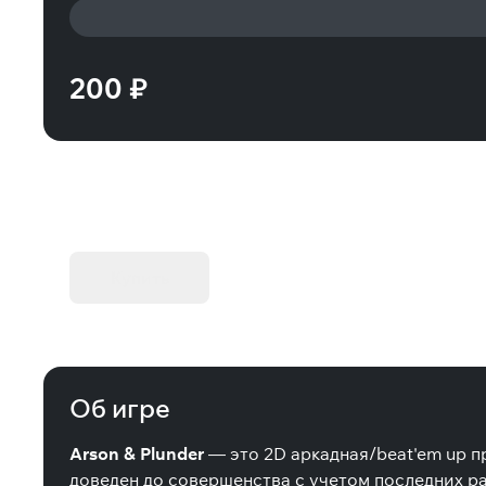
200 ₽
KIBORG - Делюкс Издание
Купить
Об игре
Arson & Plunder
— это 2D аркадная/beat'em up п
доведен до совершенства с учетом последних раз