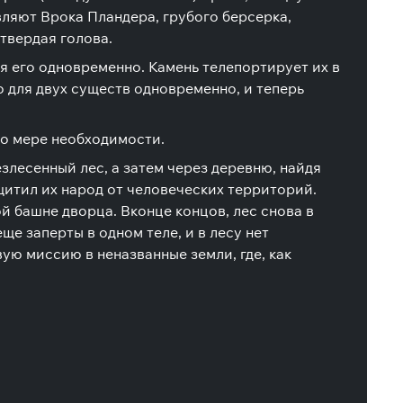
ляют Врока Пландера, грубого берсерка,
твердая голова.
я его одновременно. Камень телепортирует их в
о для двух существ одновременно, и теперь
по мере необходимости.
злесенный лес, а затем через деревню, найдя
щитил их народ от человеческих территорий.
ой башне дворца. В
конце концов, лес снова в
ще заперты в одном теле, и в лесу нет
ую миссию в неназванные земли, где, как