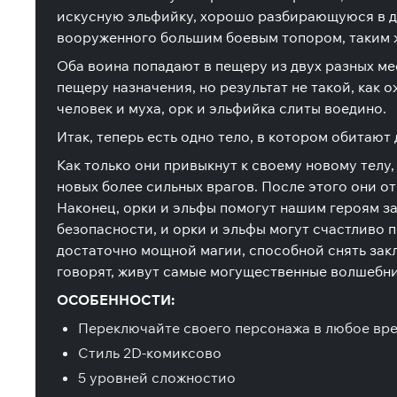
искусную эльфийку, хорошо разбирающуюся в др
вооруженного большим боевым топором, таким же
Оба воина попадают в пещеру из двух разных ме
пещеру назначения, но результат не такой, как
человек и муха, орк и эльфийка слиты воедино.
Итак, теперь есть одно тело, в котором обитают
Как только они привыкнут к своему новому телу,
новых более сильных врагов. После этого они о
Наконец, орки и эльфы помогут нашим героям за
безопасности, и орки и эльфы могут счастливо п
достаточно мощной магии, способной снять закл
говорят, живут самые могущественные волшебни
ОСОБЕННОСТИ:
Переключайте своего персонажа в любое вр
Стиль 2D-комиксов
o
5 уровней сложности
o