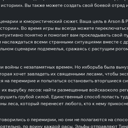
 истории». Вы также можете создать свой боевой отряд и
ценарии и юмористический сюжет. Ваша цель в Arson & P
стории». Во время игры вы всегда можете переключатьс
интуитивно понятно и помогает вам прокладывать свой п
 наслаждаться всеми странными ситуациями вместе с др
льном сценарии подземелья, сражаясь с растущим рогом
и войны с незапамятных времен. Но их
борьба была выну
оторая хочет завладеть их священными лесами, чтобы эк
ся на перемирие и попытаться остановить вторгшиеся си
и их вырубку лесов: найти размещенные войска
около рег
рушить грубой силой. Единственный способ попасть туд
ны леса, который перенесет любого, кто к нему прикосн
оговорились о перемирии, но они не полагаются на спос
оятельно, по воину каждой расы. Эльфы отправляют Тина