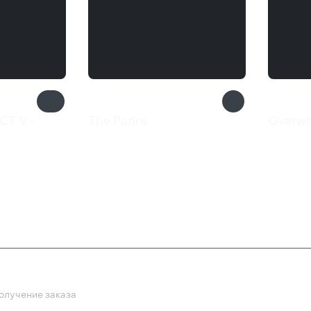
T V -
The Padre
Overw
435 ₽
200 
ка
олучение заказа