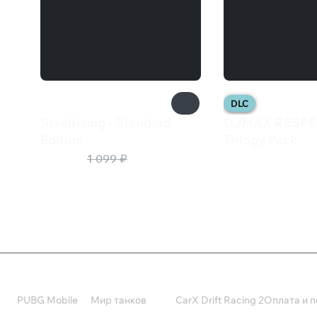
DLC
Steelrising - Standard
DJMAX RESPEC
Edition
Trilogy Pack
110 ₽
899 ₽
1 099 ₽
Валюта
Подписки
Поддерж
PUBG Mobile
Мир танков
CarX Drift Racing 2
Оплата и п