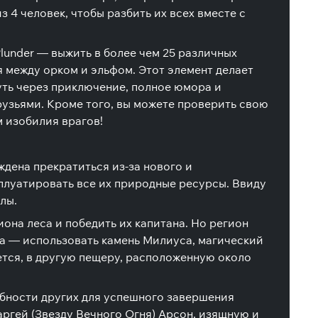
з 4 человек, чтобы разбить их всех вместе с
lunder — выжить в более чем 25 различных
я между орком и эльфом. Этот элемент делает
уть через приключение, полное юмора и
узьями. Кроме того, вы можете проверить свою
 изобилия врагов!
ждена прекратиться из-за нового и
сплуатировать все их природные ресурсы. Ввиду
лы.
иона леса и победить их капитана. Но регион
а — использовать камень Милиуса, магический
ется, в другую пещеру, расположенную около
обности других для успешного завершения
ргей (Звезду Вечного Огня) Арсон, изящную и