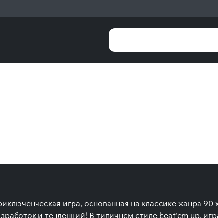
риключенческая игра, основанная на классике жанра 90-
работок и тенденций! В типичном стиле beat'em up, игр