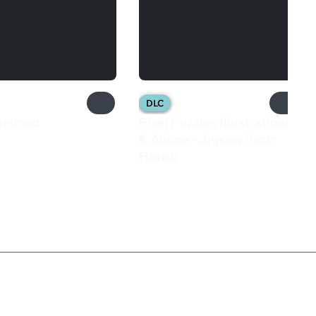
DLC
helmed
Pixel Puzzles Illustrations
₽
& Anime - Jigsaw Pack:
Horror
133 ₽
Служба поддержки
8 800 1000 800