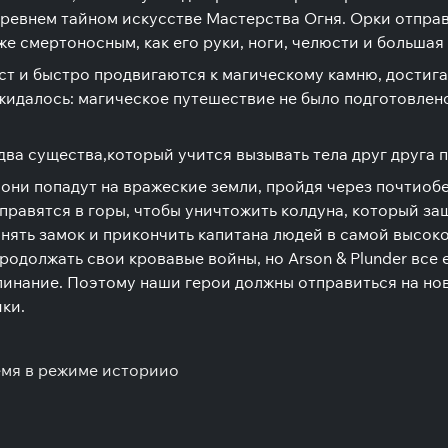
евнем тайном искусстве Мастерства Огня. Орки отправ
 смертоносным, как его руки, ноги, челюсти и большая 
ст и быстро продвигаются к магическому камню, достига
 ожидалось: магическое путешествие не было подготовлен
 два существа,который учится вызывать тела друг друга 
 они попадут на вражеские земли, пройдя через почти
обе
тправятся в горы, чтобы уничтожить колдуна, который за
нять замок и прикончить капитана людей в самой высок
родолжать свои кровавые войны, но Arson & Plunder все е
инание. Поэтому наши герои должны отправиться на нов
ки.
емя в режиме истории
o