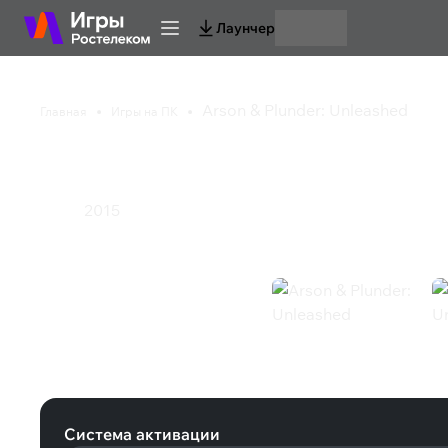
Лаунчер
Arson & Plunder: Unleashed
Главная
Игры на ПК
Arson & Plunder: Unl
2015
Экшен
Arson & Plunder: Unleashed (Steam)
Система активации