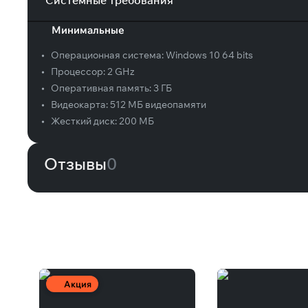
Системные требования
Минимальные
•
Операционная система:
Windows 10 64 bits
•
Процессор:
2 GHz
•
Оперативная память:
3 ГБ
•
Видеокарта:
512 МБ видеопамяти
•
Жесткий диск:
200 МБ
Отзывы
0
Вам может понравиться
Акция