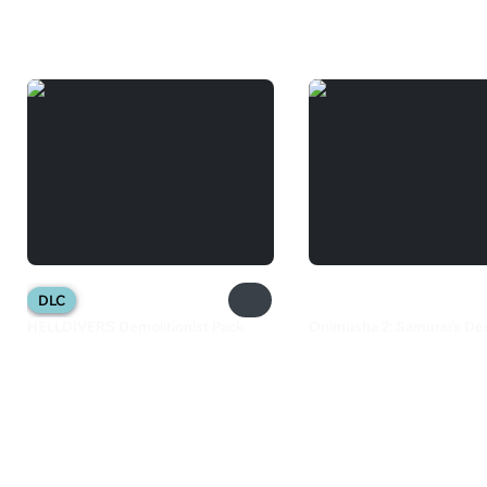
Вам может понравиться
DLC
HELLDIVERS Demolitionist Pack
Onimusha 2: Samurai's De
149 ₽
2 499 ₽