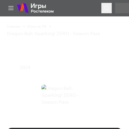
Главная
Игры на ПК
Dragon Ball: Sparking! ZERO - Season Pass
Dragon Ball: Sparking!
ZERO - Season Pass
2024
Экшен
Dragon Ball: Sparking! ZERO -
Season Pass (Steam)