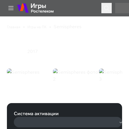
Semispheres
Главная
Игры на ПК
Semispheres
2017
Стратегия
Semispheres (Steam)
Система активации