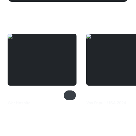
Вам может понравиться
War Hospital
Vox Populi: USA 2024
1 399 ₽
299 ₽