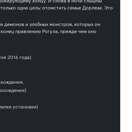
 шокирующему концу. И снова в ночи слышны
только одна цель: отомстить семье Дорлеак. Это
ых демонов и злобных монстров, которых он
конец правлению Рогула, прежде чем оно
хе 2016 года)
охождения.
рохождения)
папке установки)