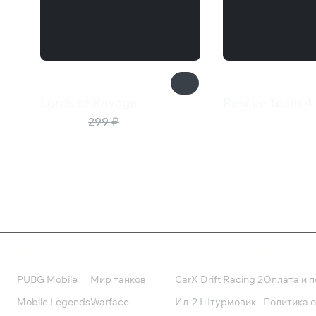
Lords of Ravage
Rescue Team 4
150 ₽
99 ₽
299 ₽
Валюта
Подписки
Поддерж
PUBG Mobile
Мир танков
CarX Drift Racing 2
Оплата и п
Mobile Legends
Warface
Ил-2 Штурмовик
Политика 