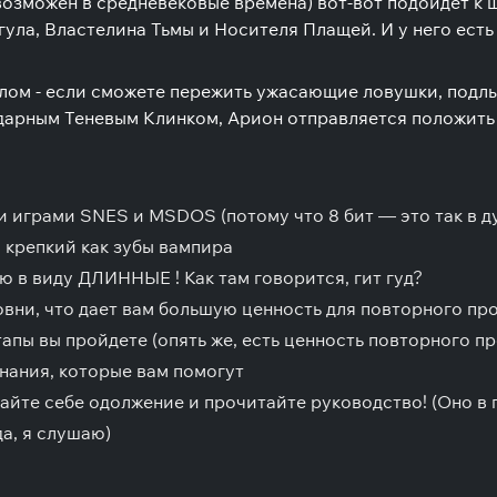
возможен в средневековые времена) вот-вот подойдет к
ла, Властелина Тьмы и Носителя Плащей. И у него есть 
улом - если сможете пережить ужасающие ловушки, подл
дарным Теневым Клинком, Арион отправляется положить 
и играми SNES и MSDOS (потому что 8 бит — это так в ду
 крепкий как зубы вампира
ею в виду
ДЛИННЫЕ
! Как там говорится, гит гуд?
вни, что дает вам большую ценность для повторного пр
тапы вы пройдете (опять же, есть ценность повторного п
нания, которые вам помогут
йте себе одолжение и прочитайте руководство! (Оно в 
а, я слушаю)