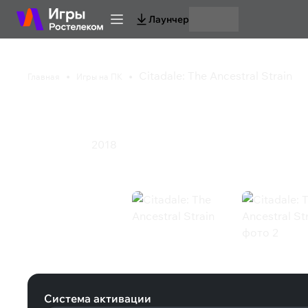
Лаунчер
Citadale: The Ancestral Strain
Главная
Игры на ПК
Citadale: The Ancestra
2018
Приключения
Citadale: The Ancestral Strain (Stea
Система активации