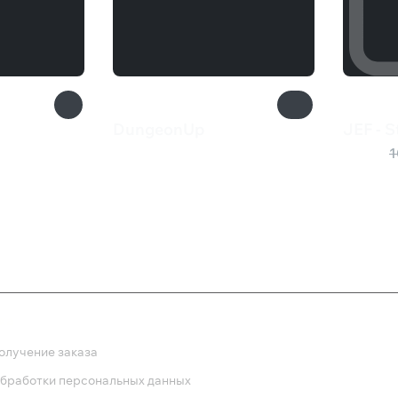
DungeonUp
JEF - S
133 ₽
41 ₽
1
ка
олучение заказа
обработки персональных данных