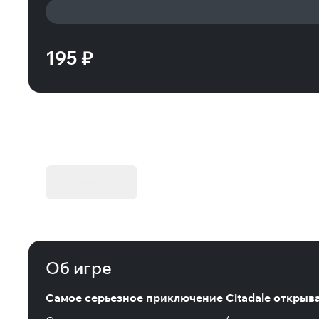
195 ₽
KIBORG - Делюкс Издание
Купить
Об игре
Самое серьезное приключение Citadale открывае