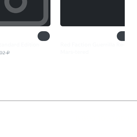
tandard Edition
Red Faction Guerrilla Re-
Mars-tered
02 ₽
499 ₽
Служба поддержки
8 800 1000 800
Социальные сети