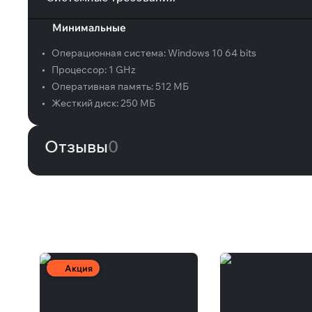
Минимальные
•
Операционная система:
Windows 10 64 bits
•
Процессор:
1 GHz
•
Оперативная память:
512 МБ
•
Жесткий диск:
250 МБ
Отзывы
0
Вам может понравиться
Акция