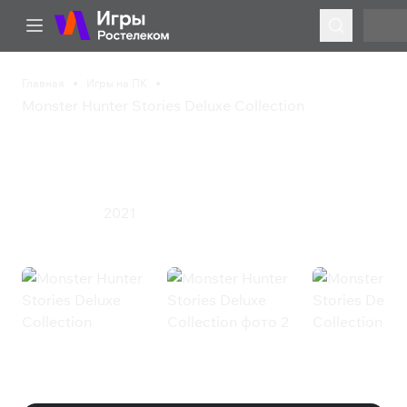
Главная
Игры на ПК
Monster Hunter Stories Deluxe Collection
Monster Hunter Stories
Deluxe Collection
2021
Ролевая игра
Monster Hunter Stories Deluxe
Collection (Steam)