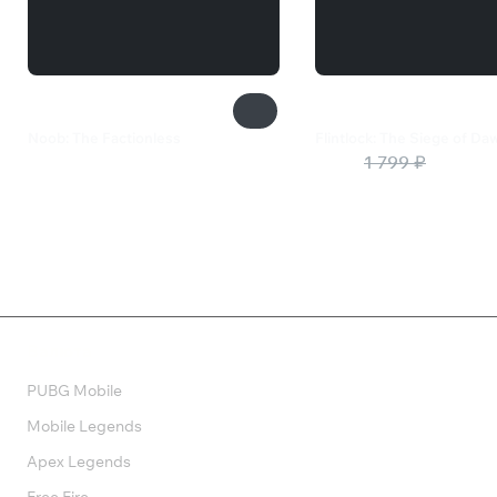
Noob: The Factionless
Flintlock: The Siege of Da
1 789 ₽
450 ₽
1 799 ₽
Валюта
PUBG Mobile
Mobile Legends
Apex Legends