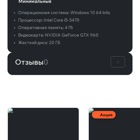
Минимальные
•
Операционная система:
Windows 10 64 bits
•
Процессор:
Intel Core i5-3470
•
Оперативная память:
4 Гб
•
Видеокарта:
NVIDIA GeForce GTX 960
•
Жесткий диск:
20 ГБ
Отзывы
0
Вам может понравиться
Акция