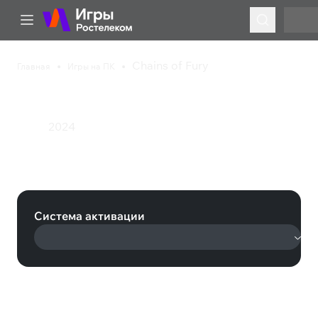
Chains of Fury
Главная
Игры на ПК
Chains of Fury
2024
Экшен
Chains of Fury (Steam)
Система активации