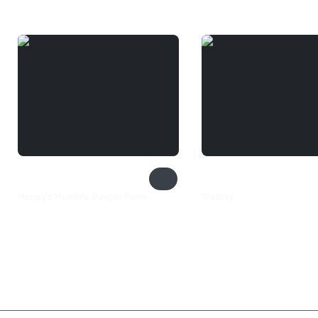
Happy's Humble Burger Farm
Wetory
710 ₽
649 ₽