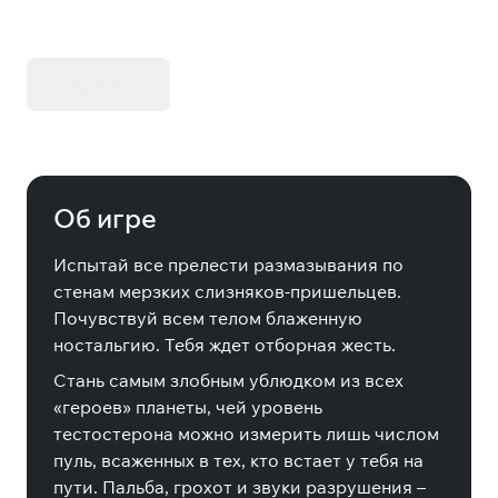
KIBORG - Делюкс Издание
Купить
Об игре
Испытай все прелести размазывания по
стенам мерзких слизняков-пришельцев.
Почувствуй всем телом блаженную
ностальгию. Тебя ждет отборная жесть.
Стань самым злобным ублюдком из всех
«героев» планеты, чей уровень
тестостерона можно измерить лишь числом
пуль, всаженных в тех, кто встает у тебя на
пути. Пальба, грохот и звуки разрушения –