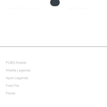
Turmoil - The Heat Is On
World Turtles
280 ₽
1 699 ₽
Валюта
PUBG Mobile
Mobile Legends
Apex Legends
Free Fire
Pioner
Подписки