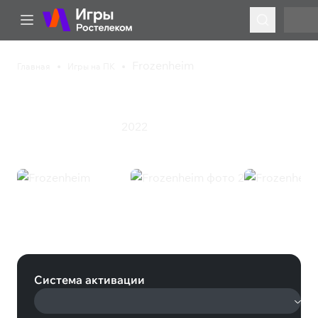
Frozenheim
Главная
Игры на ПК
Frozenheim
2022
Симулятор
Стратегия
Frozenheim (Steam)
Система активации