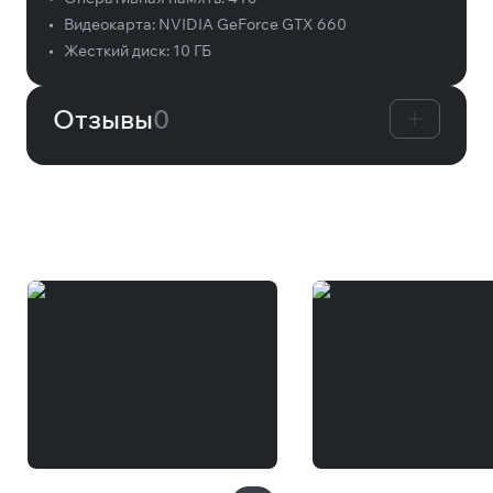
•
Видеокарта:
NVIDIA GeForce GTX 660
•
Жесткий диск:
10 ГБ
Отзывы
0
Вам может понравиться