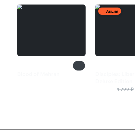
Акция
Blood of Mehran
Disciples: Liber
2 452 ₽
Deluxe Edition
630 ₽
1 799 ₽