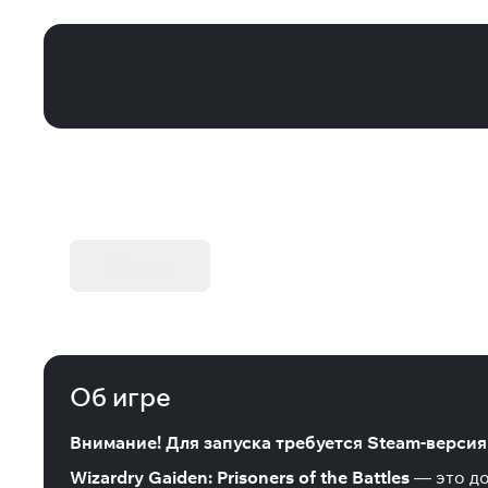
Wizardry: The Five Ordeals - Scenario
KIBORG - Делюкс Издание
Купить
Об игре
Внимание! Для запуска требуется Steam-версия и
Wizardry Gaiden: Prisoners of the Battles
— это до