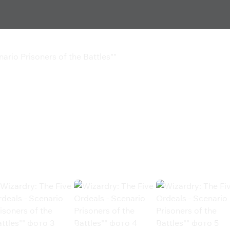
ario Prisoners of the Battles""
deals - Scenario
es""