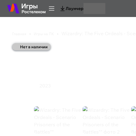
Лаунчер
Wizardry: The Five Ordeals - Scen
Главная
Игры на ПК
Нет в наличии
Wizardry: The Five Or
Prisoners of the Battl
2023
Ролевая игра