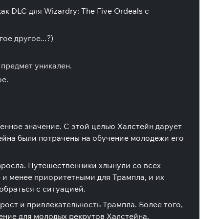
ак DLC для Wizardry: The Five Ordeals с
ое другое...?)
 предмет уникален.
е.
енное значение. С этой целью Халстейн дарует
ейна были потрачены на обучение молодежи его
зросла. Путешественники хлынули со всех
е и менее приоритетными для Трампла, и их
браться с ситуацией.
ост и привлекательность Трампла. Более того,
ние для молодых рекрутов Халстейна.