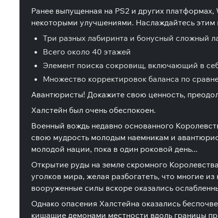
Ранее выпущенная на PS2 и других платформах, Wiz
некоторыми улучшениями. Наслаждайтесь этим 
Три разных лабиринта и бонусный сложный лаб
Всего около 40 этажей
Элемент поиска сокровищ, включающий в себ
Множество корректировок баланса по сравнен
Авантюристы! Докажите свою ценность, преодол
Халстейн был очень обеспокоен.
Военный вождь недавно основанного Королевств
свою мудрость молодым наемникам и авантюрист
молодой нации, пока в один роковой день...
Открытие руды на земле скромного Королевства 
уголков мира, желая разбогатеть, что многие из
вооруженные силы вскоре оказались ослабленн
Однако опасения Халстейна оказались беспочве
кишащие демонами местности вдоль границы пр