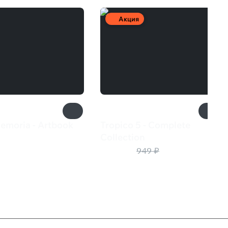
Акция
Memoria - Artbook
Tropico 5 - Complete
₽
Collection
447 ₽
949 ₽