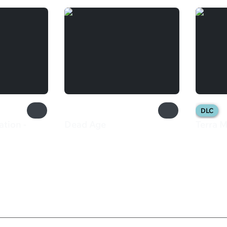
DLC
ation -
Dead Age
Terra 
550 ₽
125 