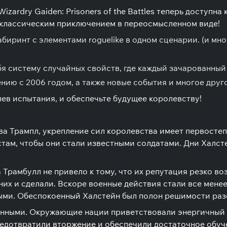
ardry Gaiden: Prisoners of the Battles теперь доступна к
классическим приключением в переосмысленном виде!
иринт с элементами roguelike в одном сценарии. (и мног
я систему случайных свойств, где каждый зачарованный
ию с 2006 годом, а также новые события и многое друго
ев испытания, и обеспечьте будущее королевству!
а Трампл, укрепление сил королевства имеет первостеп
ам, чтобы они стали известными солдатами. Дни Халст
Трамбулл не привело к тому, что их репутация резко во
 них и сделали. Вскоре военные действия стали все мене
ыми. Обеспокоенный Халстейн был полон решимости разо
нными. Окружающие нации приветствовали энергичный р
едотвратили вторжение и обеспечили достаточное обуче