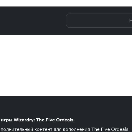
 Prisoners of the Battles""
Н
гры Wizardry: The Five Ordeals.
полнительный контент для дополнения The Five Ordeals.