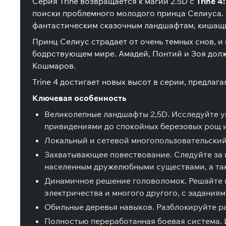
Серия Trine возвращается к магии 2.5D с
Trine 4
поиски проблемного молодого принца Селиуса.
фантастическим сказочным ландшафтам, кишащ
Принц Селиус страдает от очень темных снов, и
бодрствующем мире. Амадей, Понтий и Зоя долж
Кошмаров.
Trine 4 достигает новых высот в серии, предлаг
Ключевая особенность
Великолепные ландшафты 2,5D.
Исследуйте ун
привидениями до спокойных березовых рощ и
Локальный и сетевой многопользовательский
Захватывающее повествование.
Следуйте за 
населенным дружелюбными существами, а та
Динамичное решение головоломок.
Решайте г
электричества и многого другого, с задания
Обильные деревья навыков.
Разблокируйте ра
Полностью переработанная боевая система.