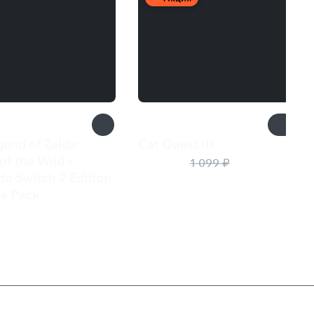
end of Zelda:
Cat Quest III
440 ₽
of the Wild –
1 099 ₽
o Switch 2 Edition
e Pack
9 ₽
Служба поддержки