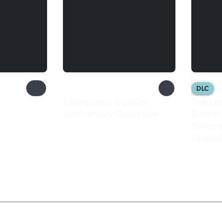
DLC
Castlevania Classics
The Leg
Anniversary Collection
Breath 
435 ₽
Nintend
Upgrad
1 29
ка