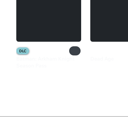
DLC
Batman: Arkham Knight
Dead Age
550 ₽
Season Pass
2 199 ₽
Валюта
Подписки
Поддерж