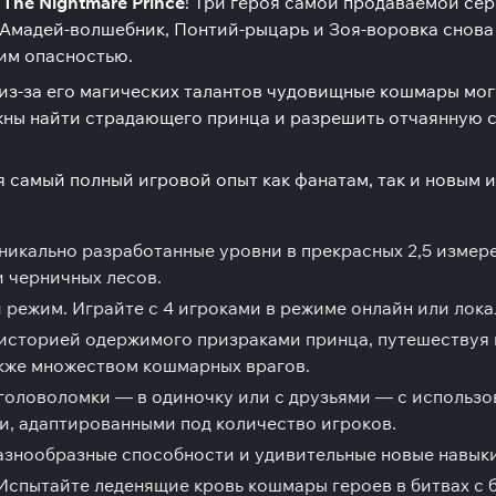
: The Nightmare Prince
! Три героя самой продаваемой се
 Амадей-волшебник, Понтий-рыцарь и Зоя-воровка снова
им опасностью.
 из-за его магических талантов чудовищные кошмары могу
ны найти страдающего принца и разрешить отчаянную с
ая самый полный игровой опыт как фанатам, так и новым 
икально разработанные уровни в прекрасных 2,5 измере
 черничных лесов.
 режим.
Играйте с 4 игроками в режиме онлайн или лока
историей одержимого призраками принца, путешествуя
кже множеством кошмарных врагов.
оловоломки — в одиночку или с друзьями — с использова
ми, адаптированными под количество игроков.
знообразные способности и удивительные новые навыки
Испытайте леденящие кровь кошмары героев в битвах с 