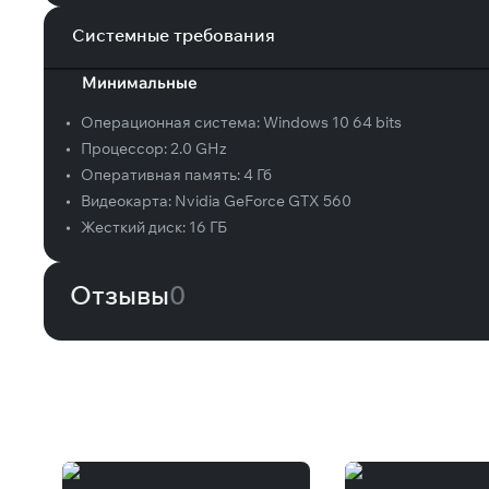
Системные требования
Минимальные
•
Операционная система:
Windows 10 64 bits
•
Процессор:
2.0 GHz
•
Оперативная память:
4 Гб
•
Видеокарта:
Nvidia GeForce GTX 560
•
Жесткий диск:
16 ГБ
Отзывы
0
Вам может понравиться