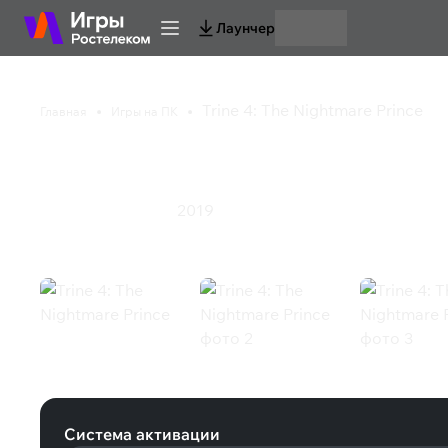
Лаунчер
Trine 4: The Nightmare Prince
Главная
Игры на ПК
Trine 4: The Nightmar
2019
Приключения
Экшен
Trine 4: The Nightmare Prince (Stea
Система активации