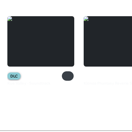
DLC
Rue Valley - Soundtrack
Klonoa Phantasy Reverie S
149 ₽
2 099 ₽