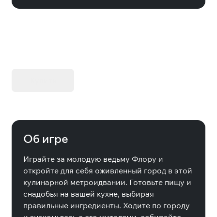
KIBORG - Делюкс Издание
Купить
Об игре
Играйте за молодую ведьму Флору и
откройте для себя оживленный город в этой
кулинарной метроидвании. Готовьте пищу и
снадобья на вашей кухне, выбирая
правильные ингредиенты. Ходите по городу