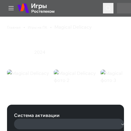
Magical Delicacy
Главная
Игры на ПК
Magical Delicacy
2024
Приключения
Magical Delicacy (Steam)
Система активации