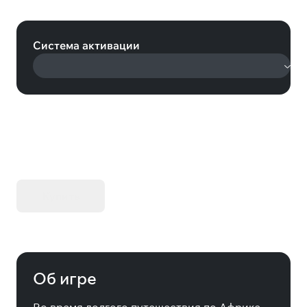
Reversed Escape Room (Steam)
Система активации
KIBORG - Делюкс Издание
Купить
Об игре