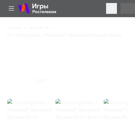
Главная
Игры на ПК
Dr Livingstone, I Presume? Reversed Escape Room
Dr Livingstone, I
Presume? Reversed
Escape Room
2021
Приключения
Dr Livingstone, I Presume?