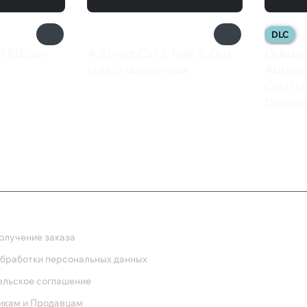
DLC
d Edition
A Street Cat's Tale 2: Out
Oddspa
side is dangerous
Automa
799 ₽
Crafts
Decora
265 
ка
олучение заказа
обработки персональных данных
ельское соглашение
икам и Продавцам