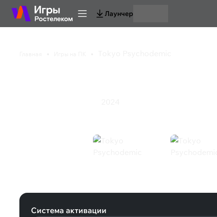
Лаунчер
Tokyo Psychodemic
Главная
Игры на ПК
Tokyo Psychodemic
2024
Приключения
Симулятор
Tokyo Psychodemic (Steam)
Система активации