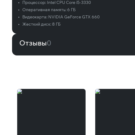
•
Процессор:
Intel CPU Core i5-3330
•
Оперативная память:
6 ГБ
•
Видеокарта:
NVIDIA GeForce GTX 660
•
Жесткий диск:
8 ГБ
Отзывы
0
Вам может понравиться