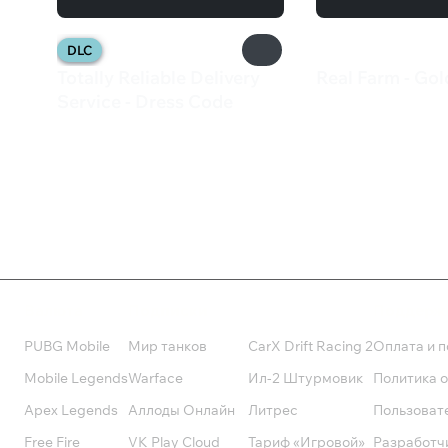
DLC
Totally Reliable Delivery
Real Farm - Gol
435 ₽
Service - Dress Code
219 ₽
Валюта
Подписки
Поддерж
PUBG Mobile
Мир танков
CarX Drift Racing 2
Оплата и п
Mobile Legends
Warface
Ил-2 Штурмовик
Политика 
Apex Legends
Аллоды Онлайн
Литрес
Пользоват
Free Fire
VK Play Cloud
Тариф «Игровой»
Разработч