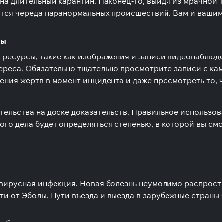
а длительный карантин. Наконец-то, выйдя из мрачной т
ается череда паранормальных происшествий. Вам и вашим
ты
есурсы, такие как изображения и записи видеонаблюде
ереса. Обязательно тщательно просмотрите записи с кам
ения жертв в момент инцидента и даже просмотреть то, 
тельства на доске доказательств. Правильное использова
ого дела будет определяться степенью, в которой вы см
 вирусная инфекция. Новая болезнь неумолимо распрост
и от Эболы. Пути въезда и выезда в зарубежные страны