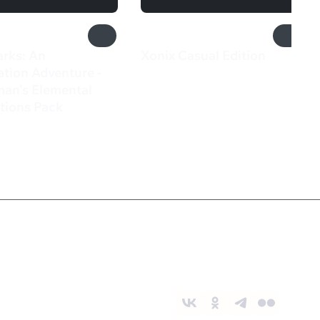
rks: An
Xonix Casual Edition
280 ₽
tion Adventure -
man's Elemental
tions Pack
₽
Служба поддержки
8 800 1000 800
Социальные сети