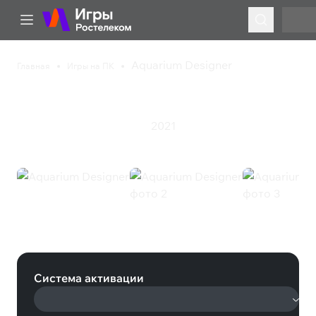
Aquarium Designer
Главная
Игры на ПК
Aquarium Designer
2021
Казуальная игра
Симулятор
Aquarium Designer (Steam)
Система активации