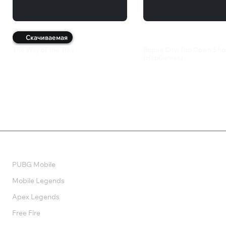
Скачиваемая
The Way of the Tray
Rogue City: Top Down Sho
(HapGames)
350 ₽
82 ₽
Валюта
PUBG Mobile
Mobile Legends
Apex Legends
Free Fire