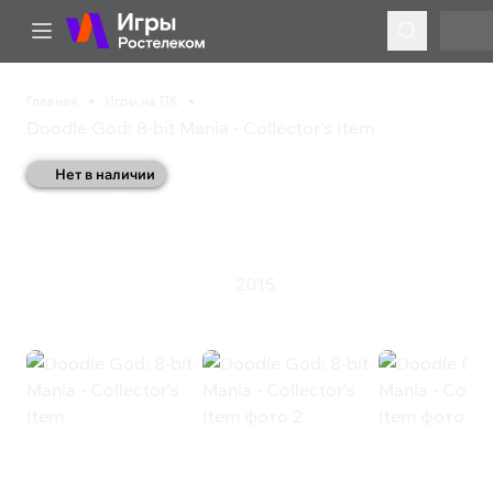
Главная
Игры на ПК
Doodle God: 8-bit Mania - Collector's Item
Нет в наличии
Doodle God: 8-bit Mania
- Collector's Item
2015
Казуальная игра
Симулятор
Doodle God: 8-bit Mania -