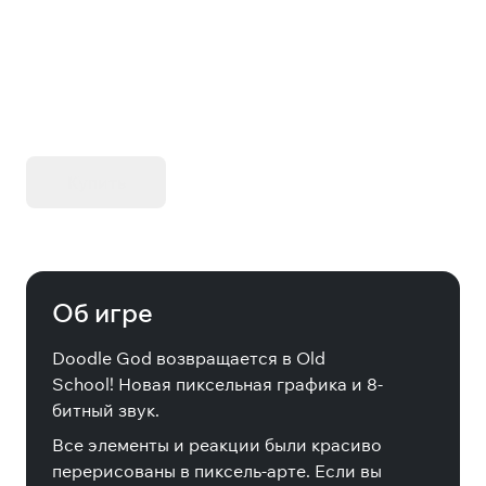
Collector's Item
KIBORG - Делюкс Издание
Купить
Об игре
Doodle God возвращается в Old
School! Новая пиксельная графика и 8-
битный звук.
Все элементы и реакции были красиво
перерисованы в пиксель-арте. Если вы