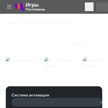
House Builder
Главная
Игры на ПК
House Builder
2024
Казуальная игра
Приключения
Симулятор
House Builder (Steam)
Система активации