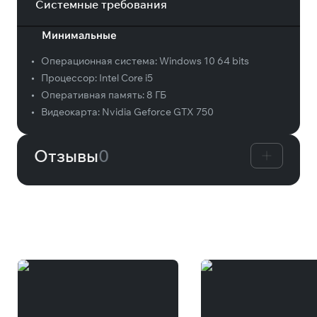
Системные требования
Минимальные
•
Операционная система:
Windows 10 64 bits
•
Процессор:
Intel Core i5
•
Оперативная память:
8 ГБ
•
Видеокарта:
Nvidia Geforce GTX 750
Отзывы
0
Вам может понравиться