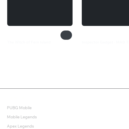
The Witch of Fern Island
Inspector Gadget - MAD T
3 199 ₽
1 499 ₽
Валюта
PUBG Mobile
Mobile Legends
Apex Legends