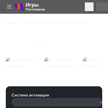
Attack of the Earthlings
Главная
Игры на ПК
Attack of the Earthlings
2018
Стратегия
Ужасы
Attack of the Earthlings (Steam)
Система активации