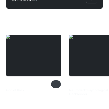
Вам может понравиться
God of Rock
Neurodeck: Psychological
Deckbuilder
2 699 ₽
309 ₽